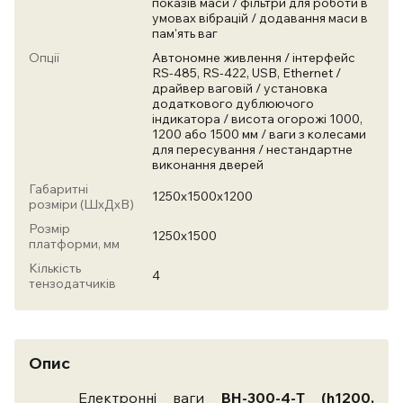
показів маси / фільтри для роботи в
умовах вібрацій / додавання маси в
пам'ять ваг
Опції
Автономне живлення / інтерфейс
RS-485, RS-422, USB, Ethernet /
драйвер ваговій / установка
додаткового дублюючого
індикатора / висота огорожі 1000,
1200 або 1500 мм / ваги з колесами
для пересування / нестандартне
виконання дверей
Габаритні
1250х1500х1200
розміри (ШхДхВ)
Розмір
1250х1500
платформи, мм
Кількість
4
тензодатчиків
Опис
Електронні ваги
ВН-300-4-Т (
h
1200,