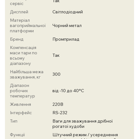
Так
сервіс
Дисплей
Світлодіодний
Матеріал
вагоприймальної
Чорний метал
платформи
Бренд
Промприлад
Компенсація
маси тари по
Так
всьому
діапазону
Найбільша межа
300
зважування, кг
Діапазон
робочих
від -10 до 40°С
температур
Живлення
220В
Інтерфейс
RS-232
Тип
Ваги для зважування дрібної
рогатої худоби
Функції
Штучний режим / усереднення