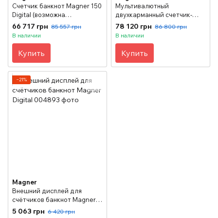
Счетчик банкнот Magner 150
Мультивалютный
Digital (возможна
двухкарманный счетчик-
сортировка купюр по
сортировщик банкнот
66 717 грн
78 120 грн
85 557 грн
86 800 грн
номиналу, ориентации и
Magner 175F (с сортировкой
В наличии
В наличии
году эмиссии)
по ветхости)
Купить
Купить
−21%
Magner
Внешний дисплей для
счётчиков банкнот Magner
Digital
5 063 грн
6 420 грн