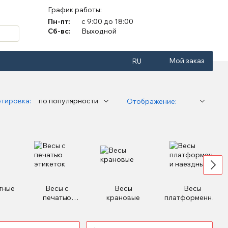
График работы:
Пн-пт:
с 9:00 до 18:00
Сб-вс:
Выходной
Мой заказ
RU
тировка:
по популярности
Отображение:
тные
Весы с
Весы
Весы
печатью
крановые
платформенные
этикеток
и наездные