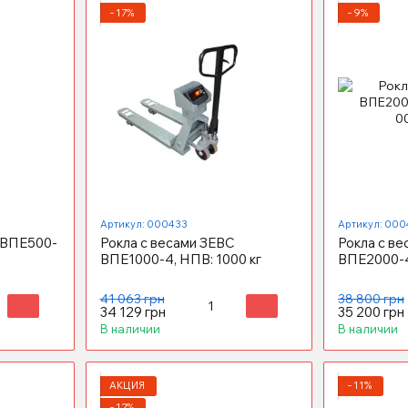
−17%
−9%
Артикул: 000433
Артикул: 000
 ВПЕ500-
Рокла с весами ЗЕВС
Рокла с в
ВПЕ1000-4, НПВ: 1000 кг
ВПЕ2000-4
41 063 грн
38 800 грн
34 129 грн
35 200 грн
В наличии
В наличии
АКЦИЯ
−11%
−12%