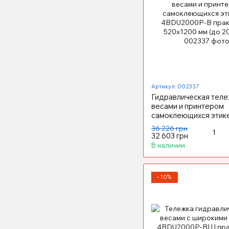
Артикул: 002337
Гидравлическая теле
весами и принтером
самоклеющихся этик
4BDU2000P-В практ
36 226 грн
520x1200 мм (до 2000
32 603 грн
В наличии
−10%