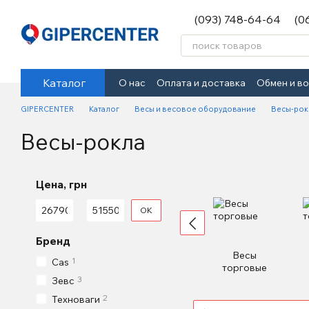
Перейти к основному контенту
(093) 748-64-64
(0
Каталог
О нас
Оплата и доставка
Обмен и в
GIPERCENTER
Каталог
Весы и весовое оборудование
Весы-рок
Весы-рокла
Цена, грн
От Цена, грн
До Цена, грн
OK
Бренд
Весы
1
Cas
торговые
3
Зевс
2
Техноваги