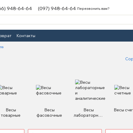
66) 948-64-64
(097) 948-64-64
Перезвонить вам?
озврат
Контакты
ла
Сор
Весы
Весы
Весы
Весы сче
товарные
фасовочные
лабораторные
и
аналитические