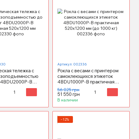
330
Артикул: 002336
еская тележка с
Рокла с весами с принтером
узоподъемностью
самоклеющихся этикеток
г 4BDU2000P-В
4BDU1000P-В практичная
я 520x1200 мм
520x1200 мм (до 1000 кг)
56 025 грн
51 550 грн
В наличии
−12%