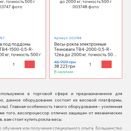
747
Артикул: 003748
а под поддоны
Весы-рокла электронные
ТВ4-1500-0,5-R-
Техноваги ТВ4-2000-0,5-R-
0 кг, точность 500 г
12еa до 2000 кг, точность 500
г
46 909 грн
38 223 грн
В наличии
спользуемое в торговой сфере и предназначенное для
ло, данное оборудование состоит из весовой платформы,
клы). Главная особенность такого оборудования – усиленная
ме того, весопроцессор отлично защищен от механических
 вам стоит купить рокла-весы.
о обучения или получения специального опыта. Большинство