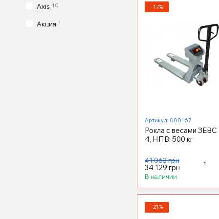
10
Axis
−17%
1
Акция
Артикул: 000167
Рокла с весами ЗЕВС
4, НПВ: 500 кг
41 063 грн
34 129 грн
В наличии
−21%