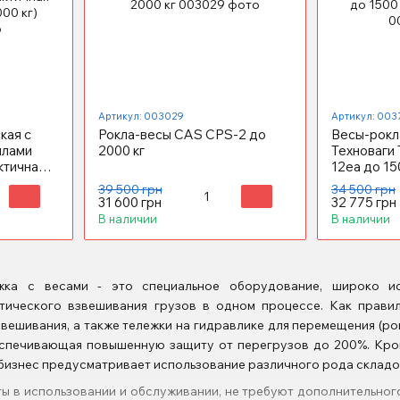
Артикул: 003029
Артикул: 003
кая с
Рокла-весы CAS CPS-2 до
Весы-рокл
илами
2000 кг
Техноваги 
тичная
12еa до 150
 кг)
39 500 грн
34 500 грн
31 600 грн
32 775 грн
В наличии
В наличии
жка с весами - это специальное оборудование, широко и
тического взвешивания грузов в одном процессе. Как прави
вешивания, а также тележки на гидравлике для перемещения (ро
еспечивающая повышенную защиту от перегрузов до 200%. Кро
бизнес предусматривает использование различного рода складов,
ы в использовании и обслуживании, не требуют дополнительног