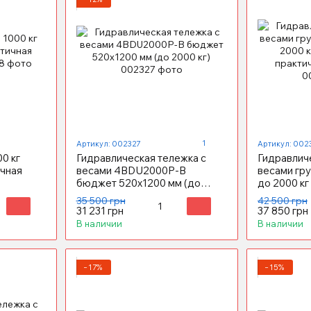
1
Артикул: 002327
Артикул: 002
00 кг
Гидравлическая тележка с
Гидравлич
чная
весами 4BDU2000P-В
весами гр
бюджет 520x1200 мм (до
до 2000 к
2000 кг)
практична
35 500 грн
42 500 грн
31 231 грн
37 850 грн
В наличии
В наличии
−17%
−15%