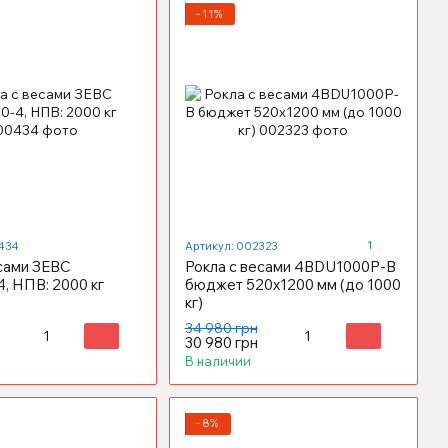
−11%
1
434
Артикул: 002323
есами ЗЕВС
Рокла с весами 4BDU1000P-В
, НПВ: 2000 кг
бюджет 520x1200 мм (до 1000
кг)
34 980 грн
30 980 грн
В наличии
−8%