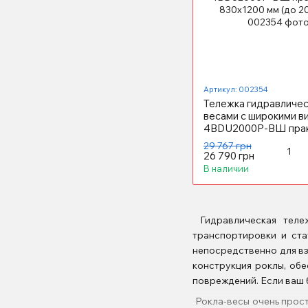
Артикул: 002354
Тележка гидравличес
весами с широкими в
4BDU2000P-ВШ прак
830x1200 мм (до 2000
29 767 грн
26 790 грн
В наличии
Гидравлическая теле
транспортировки и ста
непосредственно для вз
конструкция роклы, об
повреждений. Если ваш 
Рокла-весы очень прост