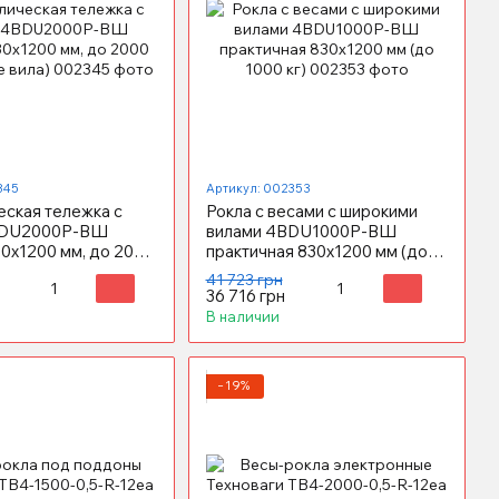
345
Артикул: 002353
еская тележка с
Рокла с весами с широкими
BDU2000P-ВШ
вилами 4BDU1000P-ВШ
0x1200 мм, до 2000
практичная 830x1200 мм (до
е вила)
1000 кг)
41 723 грн
36 716 грн
В наличии
−19%