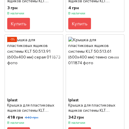
ящиков системы KLT
ящиков системы KLT
50.511.61 (300x200 мм) темно
50.512.1.91 (400x300 мм)
3 грн
4 грн
синяя
серая
В наличии
В наличии
Купить
Купить
−5%
Iplast
Iplast
Крышка для пластиковых
Крышка для пластиковых
ящиков системы KLT
ящиков системы KLT
50.513.91 (600x400 мм) серая
50.513.61 (600x400 мм) темно
418 грн
342 грн
440 грн
синяя
В наличии
В наличии