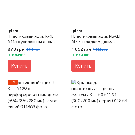
Iplast
Iplast
Пластиковый ящик R-KLT
Пластиковый ящик RL-KLT
6415 с усиленным дном
6147 с гладким дном
(594х396х147 мм) темно
(594х396х147 мм) голубой
870 грн
1 052 грн
890 грн
1 252 грн
синий
В наличии
В наличии
Купить
Купить
−5%