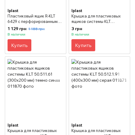
Iplast
Iplast
Пластиковый ящик R-KLT
Крышка для пластиковых
6429 с перфорированным
ящиков системы KLT
дном (594х396х280 мм)
50.511.91 (300x200 мм) серая
1 129 грн
3 грн
1 188 грн
темно синий
В наличии
В наличии
Купить
Купить
Iplast
Iplast
Крышка для пластиковых
Крышка для пластиковых