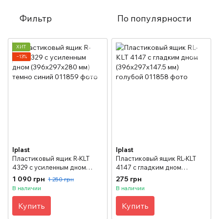
Фильтр
По популярности
ХИТ
−13%
Iplast
Iplast
Пластиковый ящик R-KLT
Пластиковый ящик RL-KLT
4329 с усиленным дном
4147 с гладким дном
(396х297х280 мм) темно
(396х297х147.5 мм) голубой
1 090 грн
275 грн
1 250 грн
синий
В наличии
В наличии
Купить
Купить