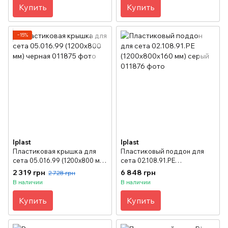
Купить
Купить
−15%
Iplast
Iplast
Пластиковая крышка для
Пластиковый поддон для
сета 05.016.99 (1200х800 мм)
сета 02.108.91.PE
черная
(1200х800x160 мм) серый
2 319 грн
6 848 грн
2 728 грн
В наличии
В наличии
Купить
Купить