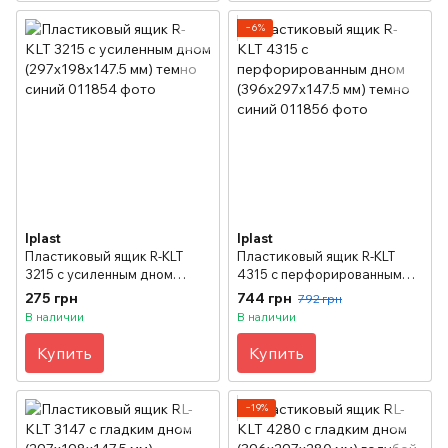
−6%
Iplast
Iplast
Пластиковый ящик R-KLT
Пластиковый ящик R-KLT
3215 с усиленным дном
4315 с перфорированным
(297х198х147.5 мм) темно
дном (396х297х147.5 мм)
275 грн
744 грн
792 грн
синий
темно синий
В наличии
В наличии
Купить
Купить
−19%