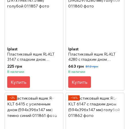
Iplast
Iplast
Пластиковый ящик RL-KLT
Пластиковый ящик RL-KLT
3147 с гладким дном
4280 с гладким дном
(297х198х147.5 мм) голубой
(396х297х280 мм) голубой
225 грн
663 грн
813 грн
В наличии
В наличии
Купить
Купить
−2%
−16%