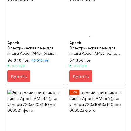
1
Apach
Apach
Электрическая печь для
Электрическая печь для
пиццы Apach АML4 (одна
пиццы Apach АML6 (одна
камера 720х720х140 мм)
камера 720х1080х140 мм)
36 010 грн
54 356 грн
45 012 грн
В наличии
В наличии
Купить
Купить
−8%