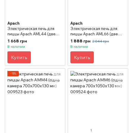
Apach
Apach
Электрическая печь для
Электрическая печь для
пиццы Apach АML44 (две
пиццы Apach АML66 (две
камеры 720х720х140 мм)
камеры 720х1080х140 мм)
1 668 грн
1 888 грн
2 044 грн
В наличии
В наличии
Купить
Купить
−15%
1