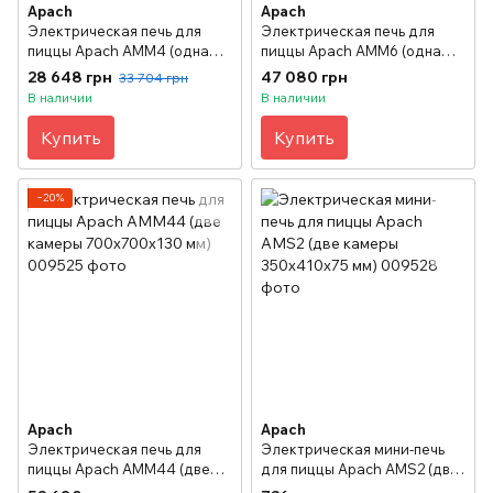
Apach
Apach
Электрическая печь для
Электрическая печь для
пиццы Apach АMM4 (одна
пиццы Apach АMM6 (одна
камера 700х700х130 мм)
камера 700х1050х130 мм)
28 648 грн
47 080 грн
33 704 грн
В наличии
В наличии
Купить
Купить
−20%
Apach
Apach
Электрическая печь для
Электрическая мини-печь
пиццы Apach АMM44 (две
для пиццы Apach AMS2 (две
камеры 700х700х130 мм)
камеры 350х410х75 мм)