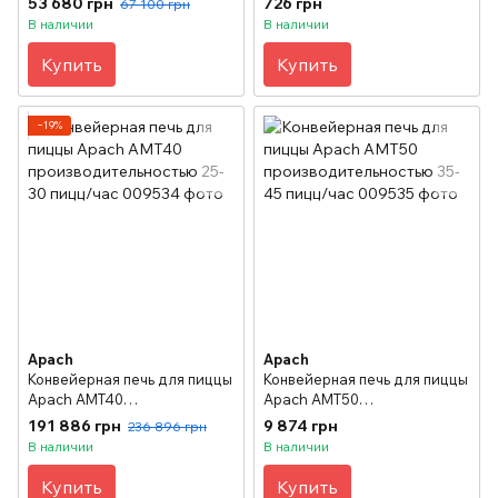
53 680 грн
726 грн
67 100 грн
В наличии
В наличии
Купить
Купить
−19%
Apach
Apach
Конвейерная печь для пиццы
Конвейерная печь для пиццы
Apach AMT40
Apach AMT50
производительностью 25-30
производительностью 35-45
191 886 грн
9 874 грн
236 896 грн
пицц/час
пицц/час
В наличии
В наличии
Купить
Купить