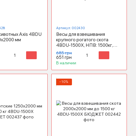
428
Артикул: 002430
животных Axis 4BDU
Весы для взвешивания
0х2000 мм
крупного рогатого скота
4BDU-1500X, НПВ: 1500кг,
1250х1500мм БЮДЖЕТ
685 грн
651 грн
В наличии
−10%