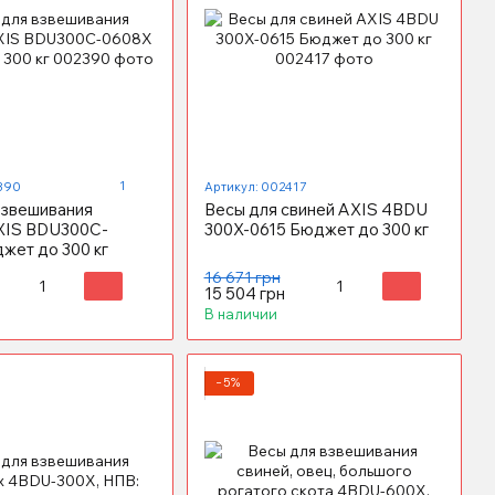
1
390
Артикул: 002417
взвешивания
Весы для свиней AXIS 4BDU
XIS BDU300C-
300X-0615 Бюджет до 300 кг
жет до 300 кг
16 671 грн
15 504 грн
В наличии
−5%