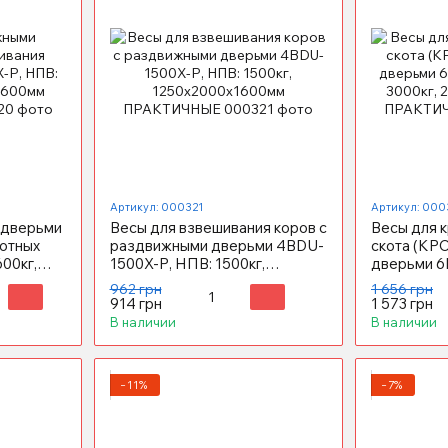
Артикул: 000321
Артикул: 000
 дверьми
Весы для взвешивания коров с
Весы для к
отных
раздвижными дверьми 4BDU-
скота (КР
00кг,
1500X-Р, НПВ: 1500кг,
дверьми 6
1250х2000х1600мм
3000кг, 2
962 грн
1 656 грн
ПРАКТИЧНЫЕ
ПРАКТИЧ
914 грн
1 573 грн
В наличии
В наличии
−11%
−7%