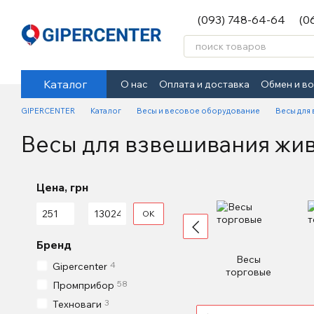
Перейти к основному контенту
(093) 748-64-64
(0
Каталог
О нас
Оплата и доставка
Обмен и в
GIPERCENTER
Каталог
Весы и весовое оборудование
Весы для
Весы для взвешивания жи
Цена, грн
От Цена, грн
До Цена, грн
OK
Бренд
Весы
4
Gipercenter
торговые
58
Промприбор
3
Техноваги