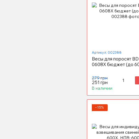
Артикул: 002388
Весы для поросят B
0608X бюджет (до 60
279 грн
251 грн
В наличии
−15%