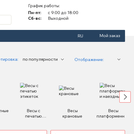
График работы:
Пн-пт:
с 9:00 до 18:00
Сб-вс:
Выходной
Мой заказ
RU
тировка:
по популярности
Отображение:
тные
Весы с
Весы
Весы
печатью
крановые
платформенные
этикеток
и наездные