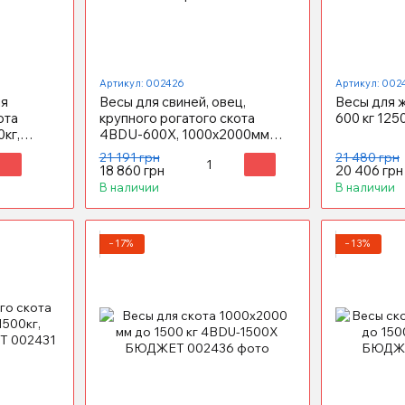
Артикул: 002426
Артикул: 002
ия
Весы для свиней, овец,
Весы для 
ота
крупного рогатого скота
600 кг 125
кг,
4BDU-600X, 1000х2000мм
ЕТ
БЮДЖЕТ (до 600 кг)
21 191 грн
21 480 грн
18 860 грн
20 406 грн
В наличии
В наличии
−17%
−13%