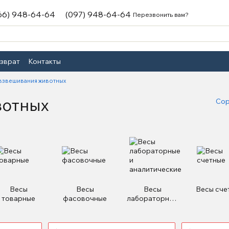
66) 948-64-64
(097) 948-64-64
Перезвонить вам?
озврат
Контакты
 взвешивания животных
вотных
Сор
Весы
Весы
Весы
Весы сче
товарные
фасовочные
лабораторные
и
аналитические