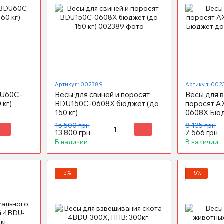
Артикул: 002389
Артикул: 002
DU60C-
Весы для свиней и поросят
Весы для 
 кг)
BDU150C-0608X бюджет (до
поросят A
150 кг)
0608X Бюд
15 500 грн
8 135 грн
13 800 грн
7 566 грн
В наличии
В наличии
−5%
−5%