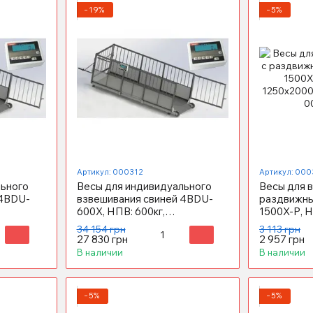
−19%
−5%
Артикул: 000312
Артикул: 000
льного
Весы для индивидуального
Весы для в
 4BDU-
взвешивания свиней 4BDU-
раздвижн
600X, НПВ: 600кг,
1500X-Р, Н
2000х800х760мм
1250х200
34 154 грн
3 113 грн
ПРАКТИЧНЫЕ
ПРЕМИУ
27 830 грн
2 957 грн
В наличии
В наличии
−5%
−5%