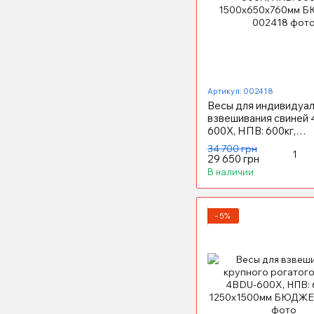
Артикул: 002418
Весы для индивидуа
взвешивания свиней
600X, НПВ: 600кг,
1500х650х760мм Б
34 700 грн
29 650 грн
В наличии
−5%