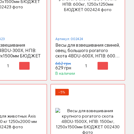
423
Артикул: 002424
взвешивания
Весы для взвешивания свиней,
4BDU-300X, НПВ:
овец, большого рогатого
50х1500мм БЮДЖЕТ
скота 4BDU-600X, НПВ: 600кг,
1250х1250мм БЮДЖЕТ
662 грн
629 грн
В наличии
−5%