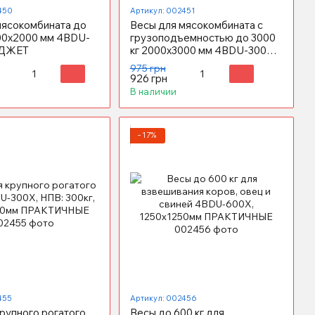
450
Артикул: 002451
мясокомбината до
Весы для мясокомбината с
500x2000 мм 4BDU-
грузоподъемностью до 3000
ЮДЖЕТ
кг 2000x3000 мм 4BDU-3000X
БЮДЖЕТ
975 грн
926 грн
В наличии
−17%
455
Артикул: 002456
рупного рогатого
Весы до 600 кг для