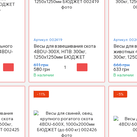
Артикул: 002419
Артикул: 002
льного
Весы для взвешивания скота
Весы для 
 4BDU-
4BDU-300X, НПВ: 300кг,
животных 
1250х1250мм БЮДЖЕТ
300кг, 12
ЮДЖЕТ
611 грн
666 грн
580 грн
633 грн
В наличии
В наличии
−11%
−5%