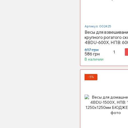
Артикул: 002425
Весы для взвешиван
крупного рогатого ск
4BDU-600X, НПВ: 600
1250х1500мм БЮДЖ
617 грн
586 грн
В наличии
−5%