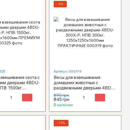
−5%
325
Артикул: 000319
звешивания скота с
Весы для взвешивания
ыми дверьми 4BDU-
домашних животных с
ПВ: 1500кг,
раздвижными дверьми 4BDU-
0х1600мм
300X-Р, НПВ: 300кг,
890 грн
М
1250х1250х1600мм
845 грн
ПРАКТИЧНЫЕ
В наличии
−15%