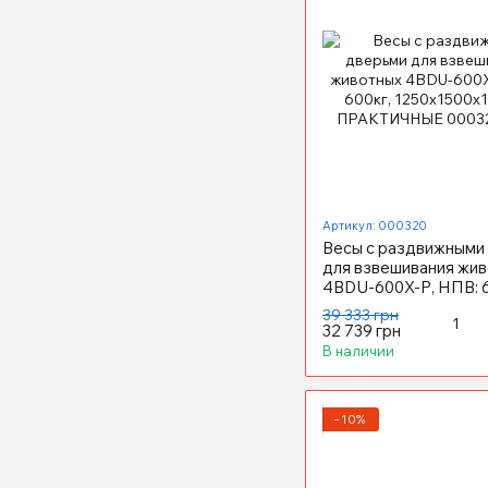
Артикул: 000320
Весы с раздвижными
для взвешивания жив
4BDU-600X-Р, НПВ: 6
1250х1500х1600мм
39 333 грн
ПРАКТИЧНЫЕ
32 739 грн
В наличии
−10%