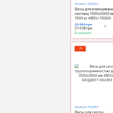
Артикул: 002443
Весы для взвешиван
скотины 1500x2000 м
1500 кг 4BDU-1500X
БЮДЖЕТ
23 353 грн
21 018 грн
В наличии
−2%
Артикул: 002453
Весы для скота с