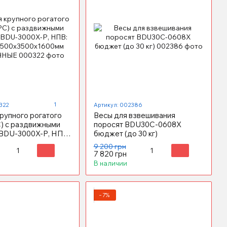
1
322
Артикул: 002386
рупного рогатого
Весы для взвешивания
С) с раздвижными
поросят BDU30C-0608X
BDU-3000X-Р, НПВ:
бюджет (до 30 кг)
500х3500х1600мм
9 200 грн
НЫЕ
7 820 грн
В наличии
−7%