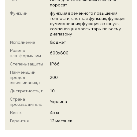
поросят
Функции
функция временного повышения
точности; счетная функция; функция
суммирования; функция автонуля;
компенсация массы тары по всему
диапазону
Исполнение
бюджет
Размер
600х800
платформы, мм
Степень защиты
IP66
Наименьший
предел
200
взвешивания, г
Дискретность, г
10
Страна
Украина
производитель
Вес, кг
45 кг
Гарантия
12 месяцев