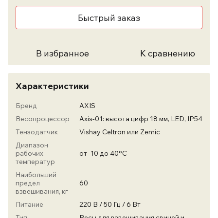
Быстрый заказ
В избранное
К сравнению
Характеристики
Бренд
AXIS
Весопроцессор
Axis-01: высота цифр 18 мм, LED, IP54
Тензодатчик
Vishay Celtron или Zemic
Диапазон
рабочих
от -10 до 40°С
температур
Наибольший
предел
60
взвешивания, кг
Питание
220 В / 50 Гц / 6 Вт
Тип
Весы для взвешивания свиней и