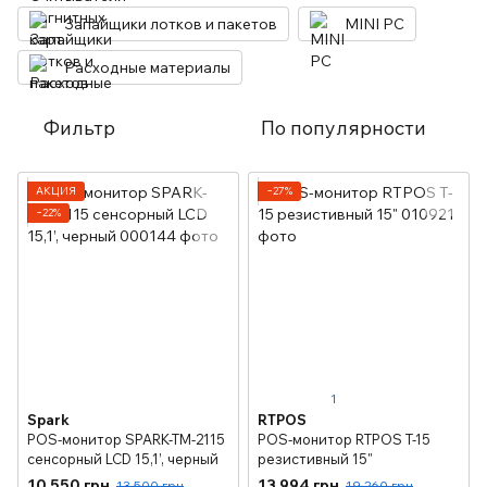
Запайщики лотков и пакетов
MINI PC
Расходные материалы
Фильтр
По популярности
АКЦИЯ
−27%
−22%
1
Spark
RTPOS
POS-монитор SPARK-TM-2115
POS-монитор RTPOS T-15
сенсорный LCD 15,1’, черный
резистивный 15"
10 550 грн
13 994 грн
13 500 грн
19 260 грн