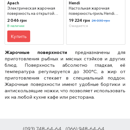
Apach
Hendi
Электрическая жарочная
Настольная жарочная
поверхность на открытой
поверхность-гриль Hendi
базе Apach APTE-77PL
Blue Line 203149 гладкая
2 046 грн
19 224 грн
24 030 грн
гладкая, 700х700х850 мм
хромированная,
В наличии
Ожидается
550x380x240 мм
Купить
Жарочные поверхности
предназначены для
приготовления рыбных и мясных стэйков и других
блюд. Поверхность абсолютно гладкая, её
температура регулируется до 300°С, а жир от
приготовления стекает в специальный поддон.
Жарочные поверхности имеют удобные бортики и
антискользящие ножки, что позволяет использовать
их на любой кухне кафе или ресторана.
(093) 748-64-64
(066) 948-64-64