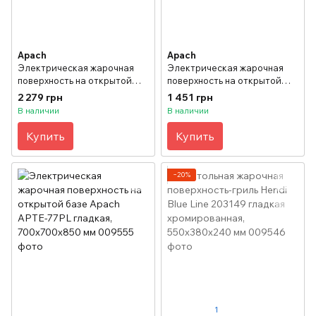
Apach
Apach
Электрическая жарочная
Электрическая жарочная
поверхность на открытой
поверхность на открытой
базе Apach APTE-77PR
базе Apach APTE-47PL
2 279 грн
1 451 грн
рифленая, 700х700х850 мм
гладкая, 400х700х850 мм
В наличии
В наличии
Купить
Купить
−20%
1