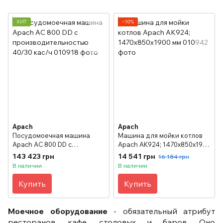
ХИТ
−10%
Apach
Apach
Посудомоечная машина
Машина для мойки котлов
Apach AС 800 DD с
Apach АK924; 1470х850х1900
производительностью 40/30
мм
143 423 грн
14 541 грн
16 184 грн
кас/ч
В наличии
В наличии
Купить
Купить
Моечное оборудование
- обязательный атрибут
ресторанов, кафе, столовых и баров. Оно