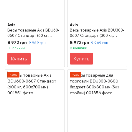
Axis
Axis
Весы товарные Axis BDU60-
Весы товарные Axis BDU300-
0607 Стандарт (60 кг,
0607 Стандарт (300 кг,
600х700 мм)
600х700 мм)
8 972 грн
8 972 грн
9 969 грн
9 969 грн
В наличии
В наличии
Купить
Купить
−20%
−22%