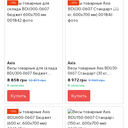
−19%
−10%
Axis
Axis
Весы товарные для склада
Весы товарные Axis BDU30-
BDU300-0607 бюджет
0607 Стандарт (30 кг,
600х700 мм
600х700 мм)
8 858 грн
8 972 грн
10 871 грн
9 969 грн
В наличии
В наличии
Купить
Купить
−10%