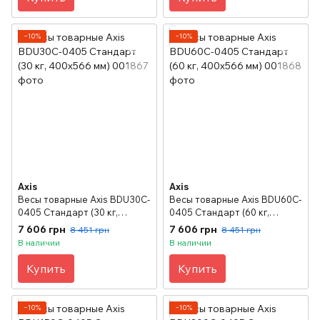
−10%
−10%
Axis
Axis
Весы товарные Axis BDU30C-
Весы товарные Axis BDU60C-
0405 Стандарт (30 кг,
0405 Стандарт (60 кг,
400х566 мм)
400х566 мм)
7 606 грн
7 606 грн
8 451 грн
8 451 грн
В наличии
В наличии
Купить
Купить
−10%
−10%