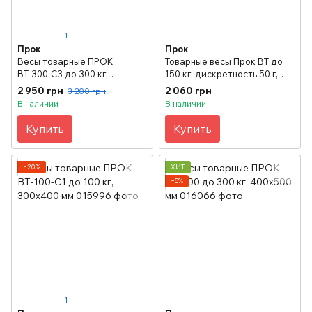
1
Прок
Прок
Весы товарные ПРОК
Товарные весы Прок ВТ до
ВТ-300-С3 до 300 кг,
150 кг, дискретность 50 г,
450х600 мм
400х500 мм
2 950 грн
2 060 грн
3 200 грн
В наличии
В наличии
Купить
Купить
−20%
ХИТ
−5%
1