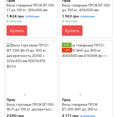
Прок
Прок
Весы товарные ПРОК ВТ-100-
Весы товарные ПРОК ВТ-300
С1 до 100 кг, 300х400 мм
до 300 кг, 400х500 мм
1 824 грн
1 963 грн
2 290 грн
2 063 грн
В наличии
В наличии
Купить
Купить
ХИТ
−22%
1
1
Прок
Прок
Весы торговые ПРОК ВТ-100-
Весы товарные ПРОК
Wi-Fi до 100 кг, дискретность
ВТ-300-WiFi до 300 кг,
20/50 г, 320х420 мм
400х500 мм
2 590 грн
3 171 грн
4 066 грн