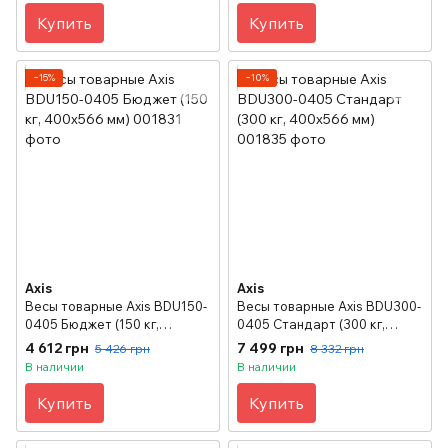
Купить
Купить
−15%
−10%
Axis
Axis
Весы товарные Axis BDU150-
Весы товарные Axis BDU300-
0405 Бюджет (150 кг,
0405 Стандарт (300 кг,
400х566 мм)
400х566 мм)
4 612 грн
7 499 грн
5 426 грн
8 332 грн
В наличии
В наличии
Купить
Купить