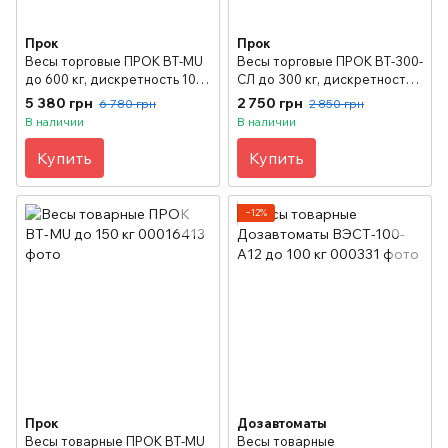
Прок
Прок
Весы торговые ПРОК ВТ-MU
Весы торговые ПРОК ВТ-300-
до 600 кг, дискретность 100
СЛ до 300 кг, дискретность
г, 600х800 мм
50 г, 400х500 мм
5 380 грн
2 750 грн
6 780 грн
2 850 грн
В наличии
В наличии
Купить
Купить
−12%
Прок
Дозавтоматы
Весы товарные ПРОК ВТ-MU
Весы товарные