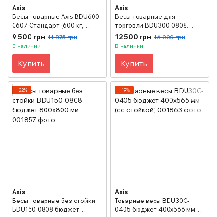
Axis
Axis
Весы товарные Axis BDU600-
Весы товарные для
0607 Стандарт (600 кг,
торговли BDU300-0808
600х700 мм)
бюджет 800х800 мм (без
9 500 грн
12 500 грн
11 875 грн
16 000 грн
стойки)
В наличии
В наличии
Купить
Купить
−22%
−19%
Axis
Axis
Весы товарные без стойки
Товарные весы BDU30C-
BDU150-0808 бюджет
0405 бюджет 400х566 мм