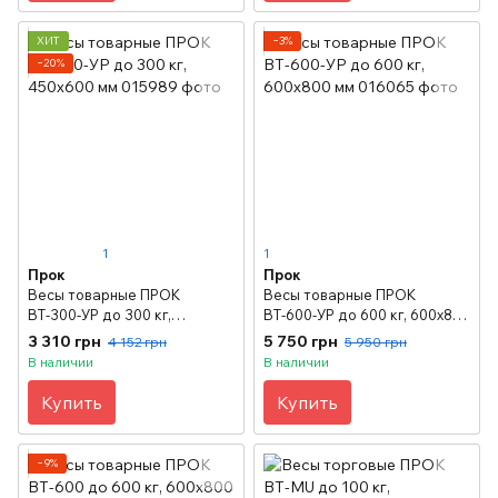
ХИТ
−3%
−20%
1
1
Прок
Прок
Весы товарные ПРОК
Весы товарные ПРОК
ВТ-300-УР до 300 кг,
ВТ-600-УР до 600 кг, 600х800
450х600 мм
мм
3 310 грн
5 750 грн
4 152 грн
5 950 грн
В наличии
В наличии
Купить
Купить
−9%