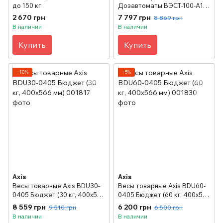
до 150 кг
Дозавтоматы ВЭСТ-100-А12
до 100 кг
2 670 грн
7 797 грн
8 869 грн
В наличии
В наличии
Купить
Купить
−10%
−5%
Axis
Axis
Весы товарные Axis BDU30-
Весы товарные Axis BDU60-
0405 Бюджет (30 кг, 400х566
0405 Бюджет (60 кг, 400х566
мм)
мм)
8 559 грн
6 200 грн
9 510 грн
6 500 грн
В наличии
В наличии