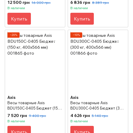
800х800 мм
(со стойкой)
12 500 грн
6 836 грн
16 000 грн
8 389 грн
В наличии
В наличии
Купить
Купить
−20%
−10%
Axis
Axis
Весы товарные Axis
Весы товарные Axis
BDU150C-0405 Бюджет (150
BDU300C-0405 Бюджет (300
кг, 400х566 мм)
кг, 400х566 мм)
7 520 грн
4 626 грн
9 400 грн
5 140 грн
В наличии
В наличии
Купить
Купить