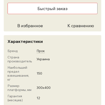
Быстрый заказ
В избранное
К сравнению
Характеристики
Бренд
Прок
Страна
Украина
производитель
Наибольший
предел
150
взвешивания,
кг
Размер
300х400
платформы, мм
Гарантия
12
(месяцев)