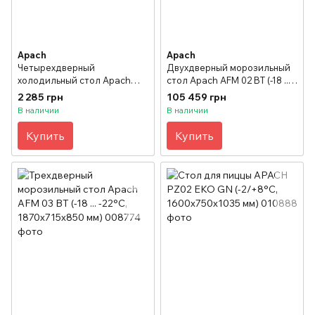
Apach
Apach
Четырехдверный
Двухдверный морозильный
холодильный стол Apach
стол Apach AFM 02 BT (-18 ...
AFM 04 (0 ...+10°C,
-22°C, 1420х715х850 мм)
2 285 грн
105 459 грн
2320х700х850 мм)
В наличии
В наличии
Купить
Купить