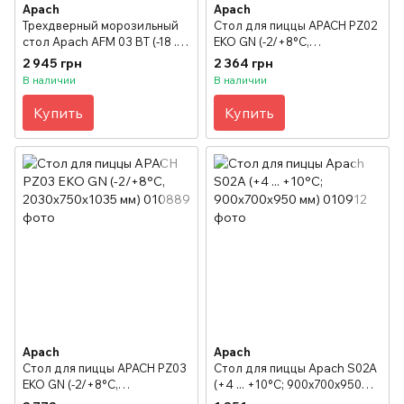
Apach
Apach
Трехдверный морозильный
Стол для пиццы APACH PZ02
стол Apach AFM 03 BT (-18 ...
EKO GN (-2/+8°С,
-22°C, 1870х715х850 мм)
1600x750x1035 мм)
2 945 грн
2 364 грн
В наличии
В наличии
Купить
Купить
Apach
Apach
Стол для пиццы APACH PZ03
Стол для пиццы Apach S02А
EKO GN (-2/+8°С,
(+4 ... +10°C; 900х700х950
2030x750x1035 мм)
мм)