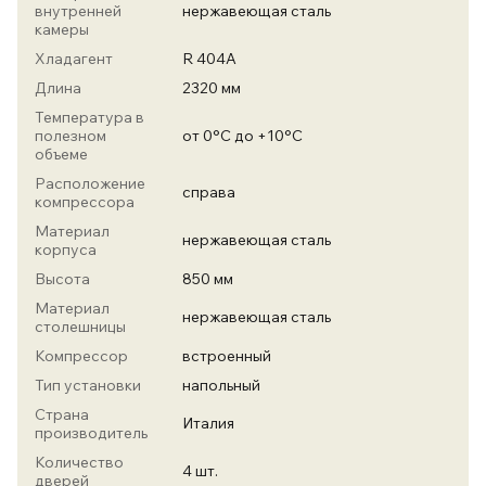
внутренней
нержавеющая сталь
камеры
Хладагент
R 404А
Длина
2320 мм
Температура в
полезном
от 0°С до +10°С
объеме
Расположение
справа
компрессора
Материал
нержавеющая сталь
корпуса
Высота
850 мм
Материал
нержавеющая сталь
столешницы
Компрессор
встроенный
Тип установки
напольный
Страна
Италия
производитель
Количество
4 шт.
дверей