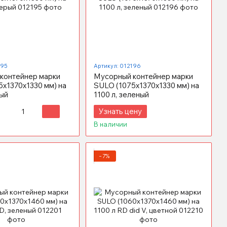
195
Артикул: 012196
контейнер марки
Мусорный контейнер марки
5x1370х1330 мм) на
SULO (1075x1370х1330 мм) на
рый
1100 л, зеленый
Узнать цену
В наличии
−7%