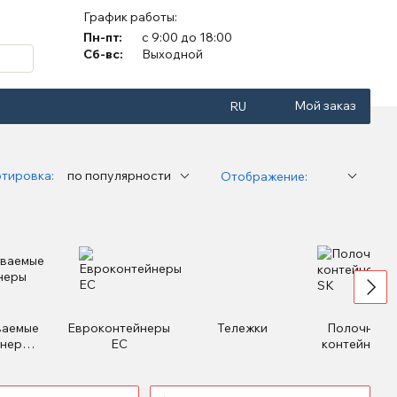
График работы:
Пн-пт:
с 9:00 до 18:00
Сб-вс:
Выходной
Мой заказ
RU
тировка:
по популярности
Отображение:
ваемые
Евроконтейнеры
Тележки
Полочные
йнеры
ЕС
контейнеры
ore
SK