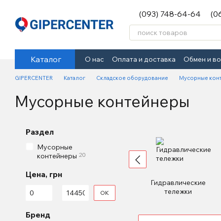
Перейти к основному контенту
(093) 748-64-64
(0
Каталог
О нас
Оплата и доставка
Обмен и в
GIPERCENTER
Каталог
Складское оборудование
Мусорные кон
Мусорные контейнеры
Раздел
Мусорные
20
контейнеры
Цена, грн
Гидравлические
От Цена, грн
До Цена, грн
тележки
OK
Бренд