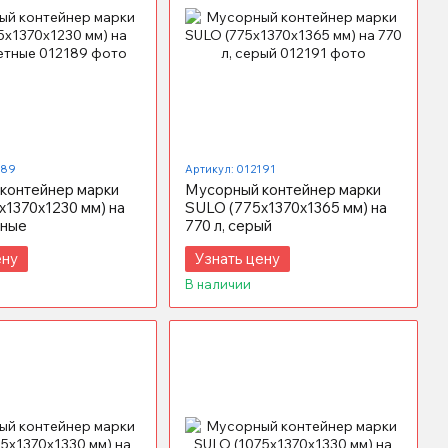
189
Артикул: 012191
контейнер марки
Мусорный контейнер марки
x1370х1230 мм) на
SULO (775x1370х1365 мм) на
тные
770 л, серый
ену
Узнать цену
В наличии