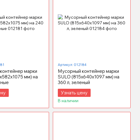
181
Артикул: 012184
контейнер марки
Мусорный контейнер марки
x582х1075 мм) на
SULO (815x640х1097 мм) на
тные
360 л, зеленый
ену
Узнать цену
В наличии