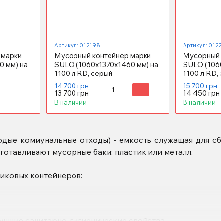
Артикул: 012198
Артикул: 012
 марки
Мусорный контейнер марки
Мусорный 
0 мм) на
SULO (1060x1370х1460 мм) на
SULO (106
1100 л RD, серый
1100 л RD,
14 700 грн
15 700 грн
13 700 грн
14 450 грн
В наличии
В наличии
рдые коммунальные отходы) - емкость служащая для сб
зготавливают мусорные баки: пластик или металл.
иковых контейнеров:
лучшие санитарно-гигиенические свойства.