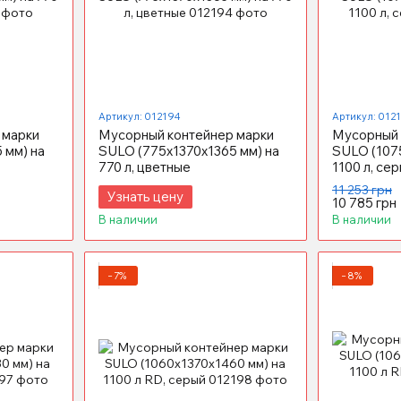
Артикул: 012194
Артикул: 012
 марки
Мусорный контейнер марки
Мусорный 
 мм) на
SULO (775x1370х1365 мм) на
SULO (107
770 л, цветные
1100 л, се
11 253 грн
Узнать цену
10 785 грн
В наличии
В наличии
−7%
−8%