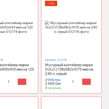
−11%
174
Артикул: 012176
контейнер марки
Мусорный контейнер марки
x500х933 мм) на 120
SULO (728x582х1075 мм) на
240 л, серый
2 990 грн
2 666 грн
В наличии