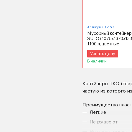
Артикул: 012197
Мусорный контейнер
SULO (1075x1370х133
1100 л, цветные
Узнать цену
В наличии
Контйнеры ТКО (тве
частую из которго и
Преимущества пласт
Легкие
Не ржавеют
Не гниют, имеют 