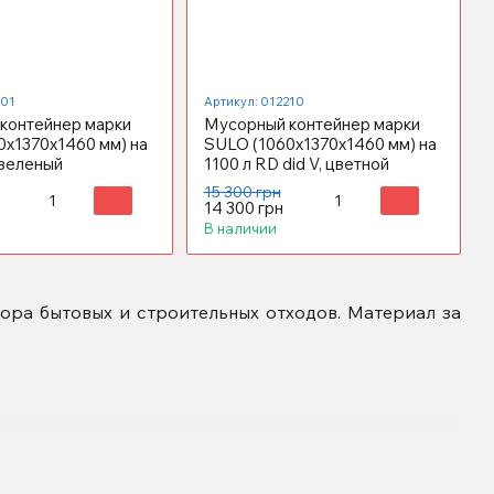
201
Артикул: 012210
контейнер марки
Мусорный контейнер марки
0x1370х1460 мм) на
SULO (1060x1370х1460 мм) на
 зеленый
1100 л RD did V, цветной
15 300 грн
14 300 грн
В наличии
ора бытовых и строительных отходов. Материал за