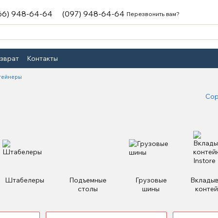
66) 948-64-64
(097) 948-64-64
Перезвонить вам?
озврат
Контакты
тейнеры
Сор
Штабелеры
Подъемные
Грузовые
Вклады
столы
шины
конте
Inst