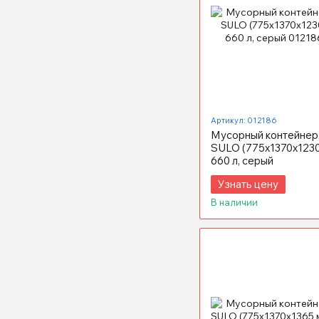
Артикул: 012186
Мусорный контейнер
SULO (775x1370х1230
660 л, серый
Узнать цену
В наличии