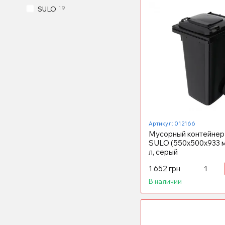
19
SULO
Артикул: 012166
Мусорный контейнер
SULO (550x500х933 м
л, серый
1 652 грн
В наличии