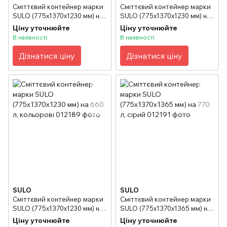
Сміттєвий контейнер марки
Сміттєвий контейнер марки
SULO (775x1370х1230 мм) на
SULO (775x1370х1230 мм) на
660 л, сірий
660 л, зелений
Ціну уточнюйте
Ціну уточнюйте
В наявності
В наявності
Дізнатися ціну
Дізнатися ціну
SULO
SULO
Сміттєвий контейнер марки
Сміттєвий контейнер марки
SULO (775x1370х1230 мм) на
SULO (775x1370х1365 мм) на
660 л, кольорові
770 л, сірий
Ціну уточнюйте
Ціну уточнюйте