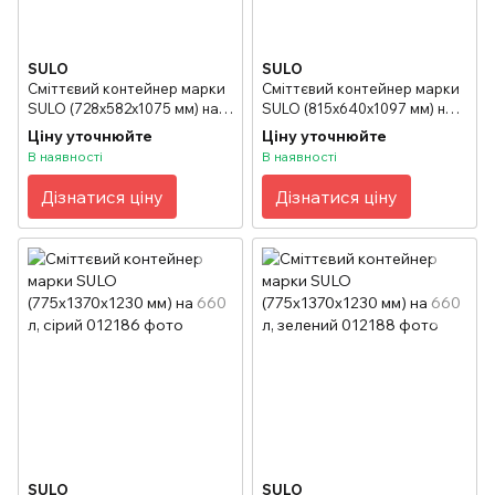
SULO
SULO
Сміттєвий контейнер марки
Сміттєвий контейнер марки
SULO (728x582х1075 мм) на
SULO (815x640х1097 мм) на
240 л, кольорові
360 л, зелений
Ціну уточнюйте
Ціну уточнюйте
В наявності
В наявності
Дізнатися ціну
Дізнатися ціну
SULO
SULO