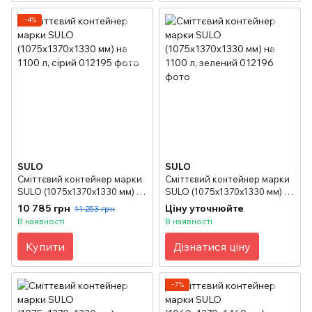
−4%
SULO
SULO
Сміттєвий контейнер марки
Сміттєвий контейнер марки
SULO (1075x1370х1330 мм) на
SULO (1075x1370х1330 мм) на
1100 л, сірий
1100 л, зелений
10 785 грн
Ціну уточнюйте
11 253 грн
В наявності
В наявності
Купити
Дізнатися ціну
−7%