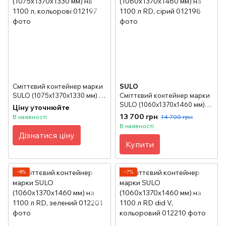
Сміттєвий контейнер марки
SULO
SULO (1075x1370х1330 мм) на
Сміттєвий контейнер марки
1100 л, кольорові
SULO (1060x1370х1460 мм)
Ціну уточнюйте
на 1100 л RD, сірий
13 700 грн
В наявності
14 700 грн
В наявності
Дізнатися ціну
Купити
−8%
−7%