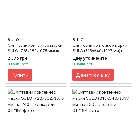
SULO
SULO
Сміттєвий контейнер марки
Сміттєвий контейнер марки
SULO (728x582х1075 мм) на
SULO (815x640х1097 мм) на
240 л, зелений
360 л, сірий
2 376 грн
Ціну уточнюйте
В наявності
В наявності
Купити
Дізнатися ціну