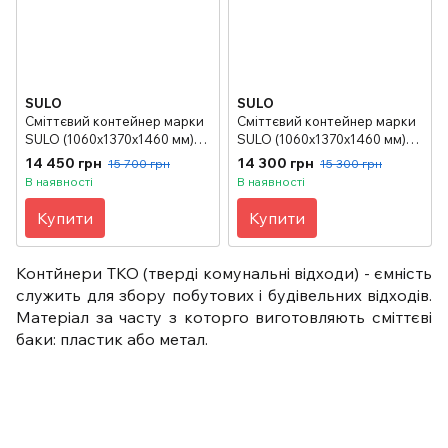
SULO
SULO
Сміттєвий контейнер марки
Сміттєвий контейнер марки
SULO (1060x1370х1460 мм)
SULO (1060x1370х1460 мм)
на 1100 л RD, зелений
на 1100 л RD did V,
14 450 грн
14 300 грн
15 700 грн
15 300 грн
кольоровий
В наявності
В наявності
Купити
Купити
Контйнери ТКО (тверді комунальні відходи) - ємність
служить для збору побутових і будівельних відходів.
Матеріал за часту з которго виготовляють сміттєві
баки: пластик або метал.