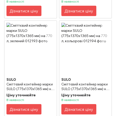
В наявності
В наявності
Дізнатися ціну
Дізнатися ціну
SULO
SULO
Сміттєвий контейнер марки
Сміттєвий контейнер марки
SULO (775x1370х1365 мм) на
SULO (775x1370х1365 мм) на
770 л, зелений
770 л, кольорові
Ціну уточнюйте
Ціну уточнюйте
В наявності
В наявності
Дізнатися ціну
Дізнатися ціну