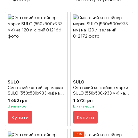
SULO
SULO
Сміттєвий контейнер марки
Сміттєвий контейнер марки
SULO (550x500х933 мм) на
SULO (550x500х933 мм) на
120 л, сірий
120 л, зелений
1 652 грн
1 672 грн
В наявності
В наявності
Купити
Купити
−11%