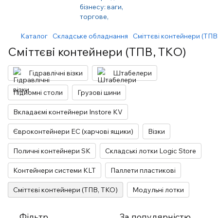
Каталог
Складське обладнання
Сміттєві контейнери (ТПВ
Сміттєві контейнери (ТПВ, ТКО)
Гідравлічні візки
Штабелери
Підйомні столи
Грузові шини
Вкладаємі контейнери Instore KV
Євроконтейнери EC (харчові ящики)
Візки
Поличні контейнери SK
Складські лотки Logic Store
Контейнери системи KLT
Паллети пластикові
Сміттєві контейнери (ТПВ, ТКО)
Модульні лотки
Фільтр
За популярністю