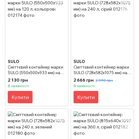
SULO
SULO
Сміттєвий контейнер марки
Сміттєвий контейнер марки
SULO (550x500х933 мм) на
SULO (728x582х1075 мм) на
120 л, кольорові
240 л, сірий
2 130 грн
2 666 грн
2 990 грн
В наявності
В наявності
Купити
Купити