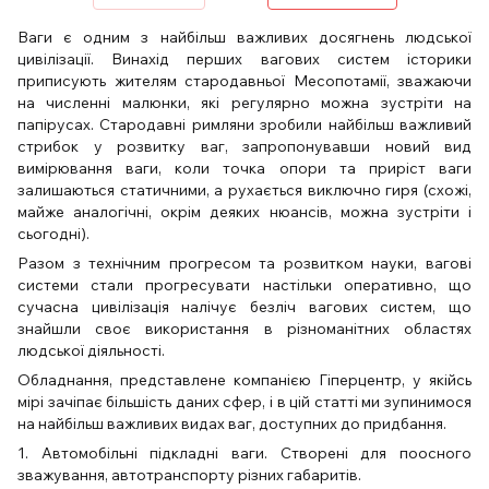
Ваги є одним з найбільш важливих досягнень людської
цивілізації. Винахід перших вагових систем історики
приписують жителям стародавньої Месопотамії, зважаючи
на численні малюнки, які регулярно можна зустріти на
папірусах. Стародавні римляни зробили найбільш важливий
стрибок у розвитку ваг, запропонувавши новий вид
вимірювання ваги, коли точка опори та приріст ваги
залишаються статичними, а рухається виключно гиря (схожі,
майже аналогічні, окрім деяких нюансів, можна зустріти і
сьогодні).
Разом з технічним прогресом та розвитком науки, вагові
системи стали прогресувати настільки оперативно, що
сучасна цивілізація налічує безліч вагових систем, що
знайшли своє використання в різноманітних областях
людської діяльності.
Обладнання, представлене компанією Гіперцентр, у якійсь
мірі зачіпає більшість даних сфер, і в цій статті ми зупинимося
на найбільш важливих видах ваг, доступних до придбання.
1. Автомобільні підкладні ваги. Створені для поосного
зважування, автотранспорту різних габаритів.