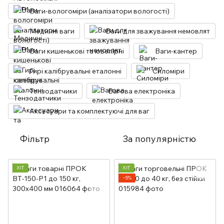
Ваги-вологоміри (аналізатори вологості)
Медичні ваги
Ваги для зважування немовлят
Ваги кишенькові та ювелірні
Ваги-кантер
Гирі калібрувальні еталонні
Силоміри
Тензодатчики
Вагова електроніка
Аксесуари та комплектуючі для ваг
Фільтр
За популярністю
ХІТ
ХІТ
−5%