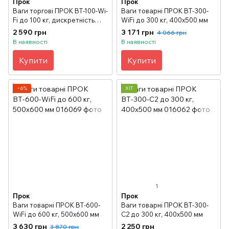
Прок
Прок
Ваги торгові ПРОК ВТ-100-Wi-
Ваги товарні ПРОК ВТ-300-
Fi до 100 кг, дискретність
WiFi до 300 кг, 400х500 мм
20/50 г, 320х420 мм
2 590 грн
3 171 грн
4 066 грн
В наявності
В наявності
Купити
Купити
−6%
ХІТ
1
Прок
Прок
Ваги товарні ПРОК ВТ-600-
Ваги товарні ПРОК ВТ-300-
WiFi до 600 кг, 500х600 мм
С2 до 300 кг, 400х500 мм
3 630 грн
2 250 грн
3 870 грн