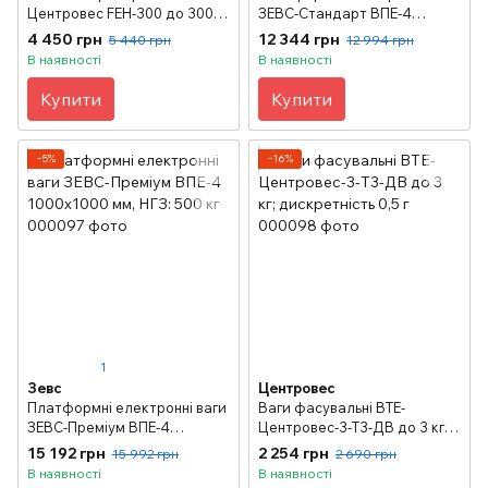
Центровес FEH-300 до 300 г,
ЗЕВС-Стандарт ВПЕ-4
дискретність 0.01 г
1000х1000мм, НГЗ: 500кг
4 450 грн
12 344 грн
5 440 грн
12 994 грн
В наявності
В наявності
Купити
Купити
−5%
−16%
1
Зевс
Центровес
Платформні електронні ваги
Ваги фасувальні ВТЕ-
ЗЕВС-Преміум ВПЕ-4
Центровес-3-Т3-ДВ до 3 кг;
1000х1000 мм, НГЗ: 500 кг
дискретність 0,5 г
15 192 грн
2 254 грн
15 992 грн
2 690 грн
В наявності
В наявності