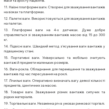
маси та зросту пацієнтів.
11. Наїзні платформні ваги. Створені для зважування вантажів
на візках та платформах.
12. Палетні ваги. Використовуються для зважування вантажів
на палетах.
13. Платформні ваги на 4-х датчиках. Дуже добре
справляються зі зважуванням вантажів масою від 15 до 300
кг.
14. Підвісні ваги. Швидкий метод з'ясування ваги вантажів у
підвішеному стані.
15. Портативні ваги. Універсально та мобільно зчитують
вантажі й предмети маленьких розмірів.
16. Ваги-рокла. Обладнання для переміщення та зважування
вантажів під час пересування на роклі.
17. Лічильні ваги. Оперативно визначать вагу деякої кількості
предметів, ідентичних за масою.
18. Товарні ваги. Зважування різних вантажів сипучих та
рідких матеріалів.
19. Торгівельні ваги. Незамінна річ в умовах ринкової торгівлі.