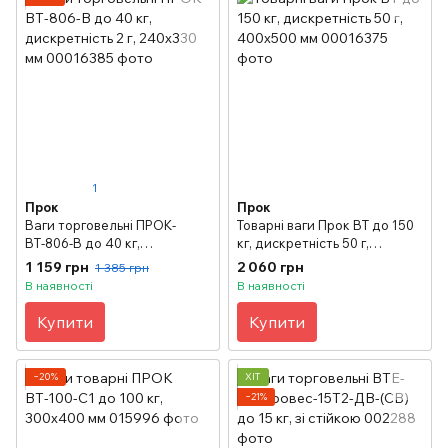
1
Прок
Прок
Ваги торговельні ПРОК-
Товарні ваги Прок ВТ до 150
ВТ-806-В до 40 кг,
кг, дискретність 50 г,
дискретність 2 г, 240х330 мм
400х500 мм
1 159 грн
2 060 грн
1 385 грн
В наявності
В наявності
Купити
Купити
−20%
ХІТ
−21%