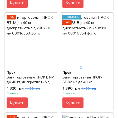
Купити
Купити
−9%
НОВИНКА
−4%
1
2
Прок
Прок
Ваги торговельні ПРОК ВТ-М
Ваги торговельні ПРОК-
до 40 кг, дискретність 5 г,
ВТ-823-В до 40 кг,
290х210 мм
дискретність 2 г, 250х350 мм
1 320 грн
1 390 грн
1 450 грн
1 450 грн
В наявності
В наявності
Купити
Купити
−16%