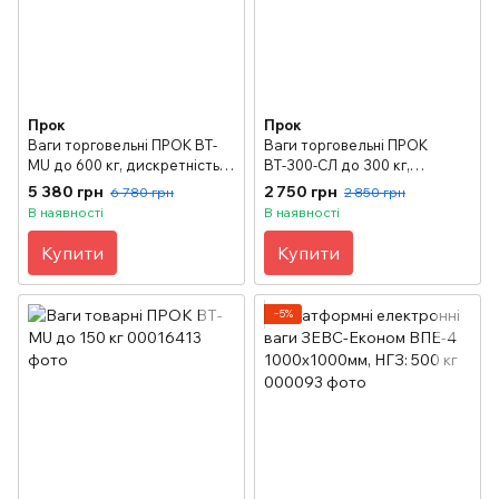
Прок
Прок
Ваги торговельні ПРОК ВТ-
Ваги торговельні ПРОК
MU до 600 кг, дискретність
ВТ-300-СЛ до 300 кг,
100 г, 600х800 мм
дискретність 50 г, 400х500
5 380 грн
2 750 грн
6 780 грн
2 850 грн
мм
В наявності
В наявності
Купити
Купити
−5%