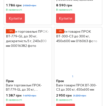
1 786 грн
8 590 грн
2 060 грн
В наявності
В наявності
Купити
Купити
−18%
−8%
1
Прок
Прок
Ваги торговельні ПРОК-
Ваги товарні ПРОК ВТ-300-
ВТ-779-GL до 30 кг,
С3 до 300 кг, 450х600 мм
дискретність 5 г, 240х330 мм
1 387 грн
2 950 грн
1 690 грн
3 200 грн
В наявності
В наявності