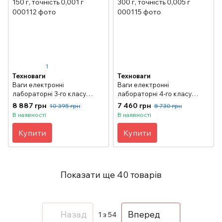
1
Техноваги
Техноваги
Ваги електронні
Ваги електронні
лабораторні 3-го класу
лабораторні 4-го класу
точності ТВЕ-0,15-0,001 до
точності ТВЕ-0,3-0,005 до
8 887 грн
7 460 грн
10 395 грн
8 730 грн
150 г, точність 0,001 г
300 г, точність 0,005 г
В наявності
В наявності
Купити
Купити
Показати ще 40 товарів
Назад
Вперед
1
з 54