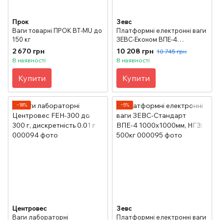
Прок
Зевс
Ваги товарні ПРОК ВТ-MU до
Платформні електронні ваги
150 кг
ЗЕВС-Економ ВПЕ-4
1000х1000мм, НГЗ: 500 кг
2 670 грн
10 208 грн
10 745 грн
В наявності
В наявності
Купити
Купити
−18%
−5%
Центровес
Зевс
Ваги лабораторні
Платформні електронні ваги