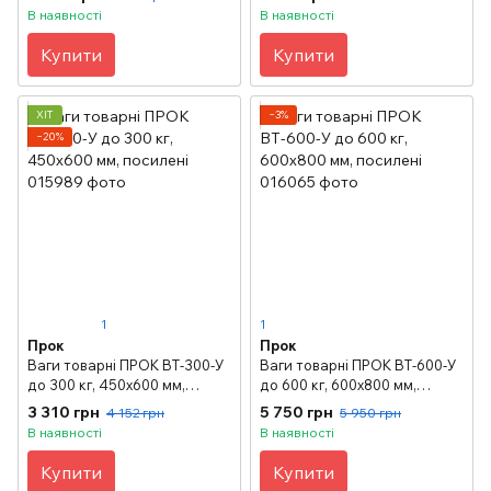
В наявності
В наявності
Купити
Купити
ХІТ
−3%
−20%
1
1
Прок
Прок
Ваги товарні ПРОК ВТ-300-У
Ваги товарні ПРОК ВТ-600-У
до 300 кг, 450х600 мм,
до 600 кг, 600х800 мм,
посилені
посилені
3 310 грн
5 750 грн
4 152 грн
5 950 грн
В наявності
В наявності
Купити
Купити