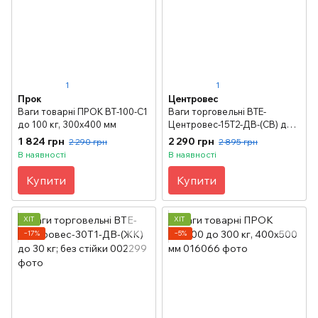
1
1
Прок
Центровес
Ваги товарні ПРОК ВТ-100-С1
Ваги торговельні ВТЕ-
до 100 кг, 300х400 мм
Центровес-15Т2-ДВ-(СВ) до
15 кг, зі стійкою
1 824 грн
2 290 грн
2 290 грн
2 895 грн
В наявності
В наявності
Купити
Купити
ХІТ
ХІТ
−17%
−5%