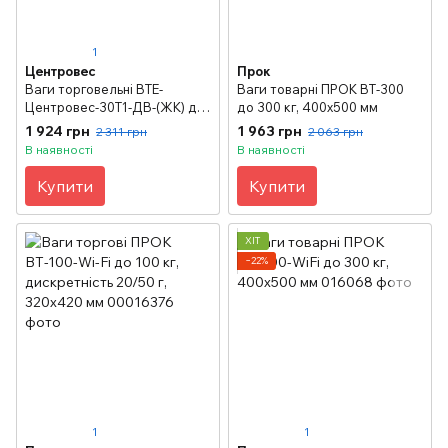
1
Центровес
Прок
Ваги торговельні ВТЕ-
Ваги товарні ПРОК ВТ-300
Центровес-30Т1-ДВ-(ЖК) до
до 300 кг, 400х500 мм
30 кг; без стійки
1 924 грн
1 963 грн
2 311 грн
2 063 грн
В наявності
В наявності
Купити
Купити
ХІТ
−22%
1
1