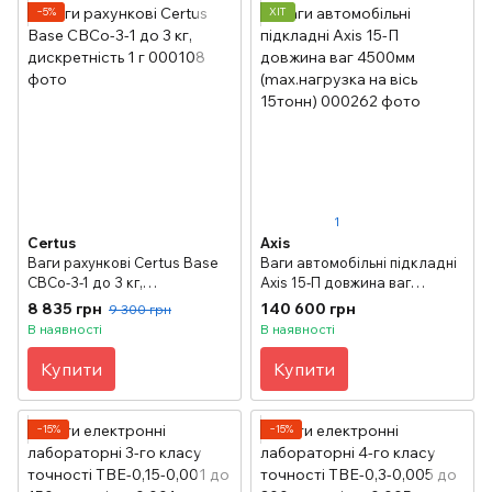
−5%
ХІТ
1
Certus
Axis
Ваги рахункові Certus Base
Ваги автомобільні підкладні
СВСо-3-1 до 3 кг,
Axis 15-П довжина ваг
дискретність 1 г
4500мм (max.нагрузка на
8 835 грн
140 600 грн
9 300 грн
вісь 15тонн)
В наявності
В наявності
Купити
Купити
−15%
−15%