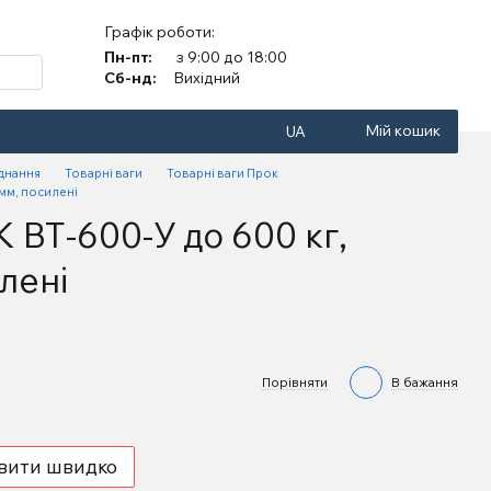
Графік роботи:
Пн-пт:
з 9:00 до 18:00
Сб-нд:
Вихідний
Мій кошик
UA
аднання
Товарні ваги
Товарні ваги Прок
мм, посилені
 ВТ-600-У до 600 кг,
лені
Порівняти
В бажання
вити швидко