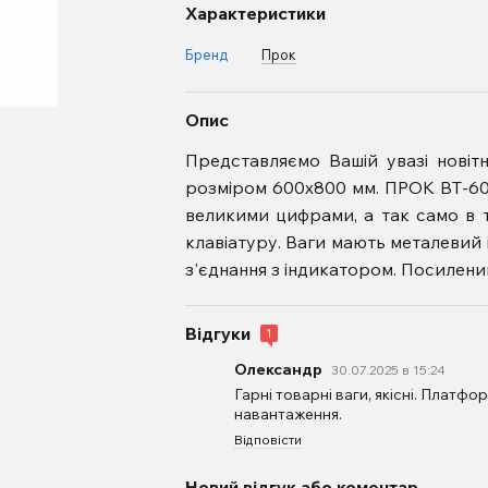
Характеристики
Бренд
Прок
Опис
Представляємо Вашій увазі нові
розміром 600х800 мм. ПРОК ВТ-60
великими цифрами, а так само в 
клавіатуру. Ваги мають металевий 
з'єднання з індикатором. Посилени
Відгуки
1
Олександр
30.07.2025 в 15:24
Гарні товарні ваги, якісні. Платф
навантаження.
Відповісти
Новий відгук або коментар