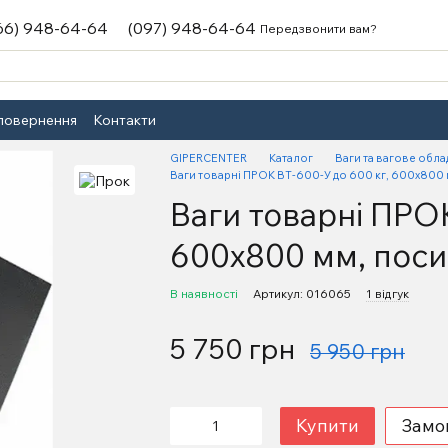
66) 948-64-64
(097) 948-64-64
Передзвонити вам?
 повернення
Контакти
GIPERCENTER
Каталог
Ваги та вагове обл
Ваги товарні ПРОК ВТ-600-У до 600 кг, 600х800 
Ваги товарні ПРОК
600х800 мм, поси
В наявності
Артикул: 016065
1 відгук
5 750 грн
5 950 грн
Купити
Замо