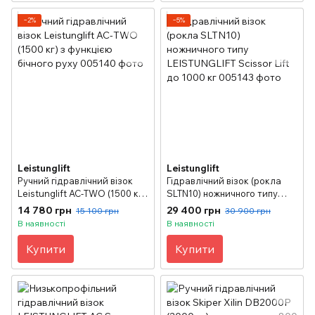
−2%
−5%
Leistunglift
Leistunglift
Ручний гідравлічний візок
Гідравлічний візок (рокла
Leistunglift АС-TWO (1500 кг)
SLTN10) ножничного типу
з функцією бічного руху
LEISTUNGLIFT Scissor Lift до
14 780 грн
29 400 грн
15 100 грн
30 900 грн
1000 кг
В наявності
В наявності
Купити
Купити