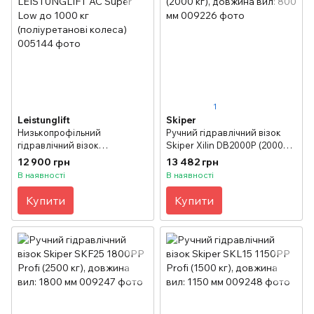
1
Leistunglift
Skiper
Низькопрофільний
Ручний гідравлічний візок
гідравлічний візок
Skiper Xilin DB2000P (2000
LEISTUNGLIFT AC Super Low
кг), довжина вил: 800 мм
12 900 грн
13 482 грн
до 1000 кг (поліуретанові
В наявності
В наявності
колеса)
Купити
Купити