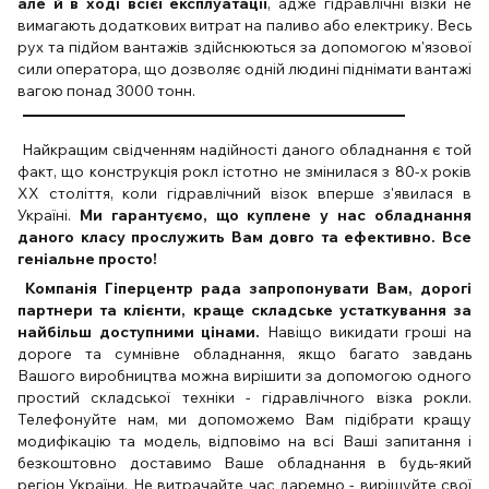
але й в ході всієї експлуатації
, адже гідравлічні візки не
вимагають додаткових витрат на паливо або електрику. Весь
рух та підйом вантажів здійснюються за допомогою м'язової
сили оператора, що дозволяє одній людині піднімати вантажі
вагою понад 3000 тонн.
Найкращим свідченням надійності даного
обладнання є
той
факт, що конструкція рокл істотно не змінилася з 80-х років
XX століття, коли гідравлічний візок вперше з'явилася в
Україні.
Ми гарантуємо, що куплене у нас обладнання
даного класу прослужить Вам довго та ефективно. Все
геніальне просто!
Компанія Гіперцентр рада запропонувати Вам, дорогі
партнери та клієнти, краще складське устаткування за
найбільш доступними цінами.
Навіщо викидати гроші на
дороге та сумнівне обладнання, якщо багато завдань
Вашого виробництва можна вирішити за допомогою одного
простий складської техніки - гідравлічного візка рокли.
Телефонуйте нам, ми допоможемо Вам підібрати кращу
модифікацію та модель, відповімо на всі Ваші запитання і
безкоштовно доставимо Ваше обладнання в будь-який
регіон України. Не витрачайте час даремно - вирішуйте свої