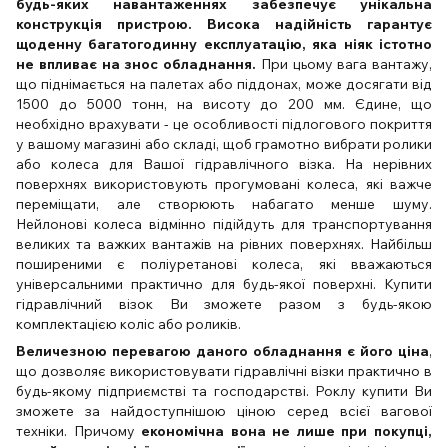
будь-яких навантаженнях забезпечує унікальна
конструкція пристрою. Висока надійність гарантує
щоденну багатогодинну експлуатацію, яка ніяк істотно
не впливає на знос обладнання.
При цьому вага вантажу,
що піднімається на палетах або піддонах, може досягати від
1500 до 5000 тонн, на висоту до 200 мм. Єдине, що
необхідно врахувати - це особливості підлогового покриття
у вашому магазині або складі, щоб грамотно вибрати ролики
або колеса для Вашої гідравлічного візка. На нерівних
поверхнях використовують прогумовані колеса, які важче
переміщати, але створюють набагато менше шуму.
Нейлонові колеса відмінно підійдуть для транспортування
великих та важких вантажів на рівних поверхнях. Найбільш
поширеними є поліуретанові колеса, які вважаються
універсальними практично для будь-якої поверхні. Купити
гідравлічний візок Ви зможете разом з будь-якою
комплектацією коліс або роликів.
Величезною перевагою даного обладнання є його ціна
,
що дозволяє використовувати гідравлічні візки практично в
будь-якому підприємстві та господарстві. Роклу купити Ви
зможете за найдоступнішою ціною серед всієї вагової
техніки. Причому
економічна вона не лише при покупці,