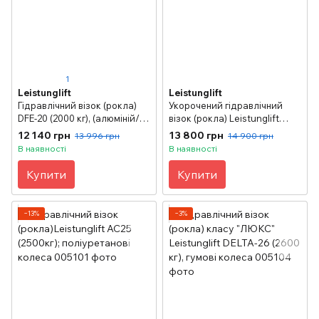
1
Leistunglift
Leistunglift
Гідравлічний візок (рокла)
Укорочений гідравлічний
DFE-20 (2000 кг), (алюміній/
візок (рокла) Leistunglift
гума)
АС25 (2500 кг), 550х800 мм
12 140 грн
13 800 грн
13 996 грн
14 900 грн
В наявності
В наявності
Купити
Купити
−13%
−3%