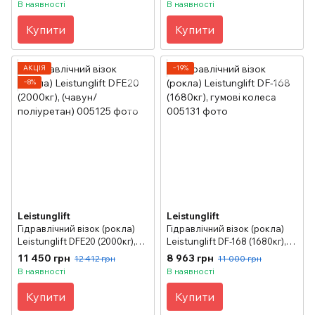
В наявності
В наявності
Купити
Купити
АКЦІЯ
−19%
−8%
Leistunglift
Leistunglift
Гідравлічний візок (рокла)
Гідравлічний візок (рокла)
Leistunglift DFE20 (2000кг),
Leistunglift DF-168 (1680кг),
(чавун/поліуретан)
гумові колеса
11 450 грн
8 963 грн
12 412 грн
11 000 грн
В наявності
В наявності
Купити
Купити