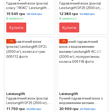
Гідравлічний візок (рокла)
Гідравлічний візок (рокла)
класу "ЛЮКС" Leistunglift
Leistunglift DF25 (2500 кг),
DELTA-26 (2600 кг),
колеса з поліуретану
15 545 грн
12 380 грн
18 104 грн
13 482 грн
поліуретанові колеса
В наявності
В наявності
Купити
Купити
−11%
−5%
Leistunglift
Leistunglift
Гідравлічний візок (рокла)
Ручний гідравлічний візок з
Leistunglift DF25 (2500 кг),
видовженими вилами
колеса з гуми
Leistunglift АС-20 (2000 кг),
11 750 грн
20 900 грн
13 230 грн
21 900 грн
поліуретанові колеса