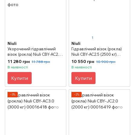
1
Niuli
Niuli
Укорочений гідравлічний
Гідравлічний візок (рокла)
візок (рокла) Niuli CBY-АС2.5
Niuli CBY-AC2.5 (2500 кг)
(2500 кг), 550х800 мм
,колесо ∅200
11 280 грн
10 550 грн
11 788 грн
10 900 грн
В наявності
В наявності
Купити
Купити
−3%
−2%