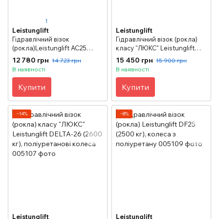
1
Leistunglift
Leistunglift
Гідравлічний візок
Гідравлічний візок (рокла)
(рокла)Leistunglift АС25
класу "ЛЮКС" Leistunglift
(2500кг); поліуретанові
DELTA-26 (2600 кг), гумові
12 780 грн
15 450 грн
14 723 грн
15 900 грн
колеса
колеса
В наявності
В наявності
Купити
Купити
−14%
−8%
Leistunglift
Leistunglift