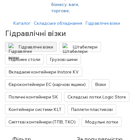
Каталог
Складське обладнання
Гідравлічні візки
Гідравлічні візки
Гідравлічні візки
Штабелери
Підйомні столи
Грузові шини
Вкладаємі контейнери Instore KV
Євроконтейнери EC (харчові ящики)
Візки
Поличні контейнери SK
Складські лотки Logic Store
Контейнери системи KLT
Паллети пластикові
Сміттєві контейнери (ТПВ, ТКО)
Модульні лотки
Фільтр
За популярністю