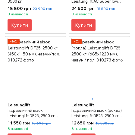
3500 кг
Leistunglift AC Super low,
1000 кг, (алюміній/гума)
18 800 грн
24 500 грн
20 900 грн
25 500 грн
В наявності
В наявності
Купити
Купити
−16%
−5%
1
Leistunglift
Leistunglift
Гідравлічний візок
Гідравлічний візок (рокла)
Leistunglift DF25, 2500 кг,
Leistunglift DF25, 2500 кг,
(450х1150 мм), чавун/пол.
(685х1220 мм), чавун / пол.
11 550 грн
12 650 грн
13 696 грн
13 300 грн
В наявності
В наявності