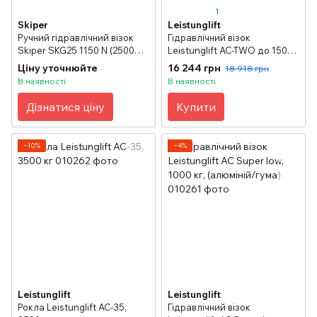
1
Skiper
Leistunglift
Ручний гідравлічний візок
Гідравлічний візок
Skiper SKG25 1150 N (2500
Leistunglift AC-TWO до 1500
кг), довжина вил: 1150 мм
кг
Ціну уточнюйте
16 244 грн
18 918 грн
В наявності
В наявності
Дізнатися ціну
Купити
−10%
−4%
Leistunglift
Leistunglift
Рокла Leistunglift АС-35,
Гідравлічний візок