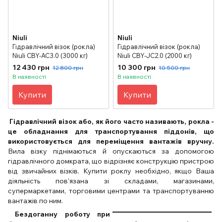
Niuli
Niuli
Гідравлічний візок (рокла)
Гідравлічний візок (рокла)
Niuli CBY-АС3.0 (3000 кг)
Niuli CBY-JС2.0 (2000 кг)
12 430 грн
10 300 грн
12 800 грн
10 500 грн
В наявності
В наявності
Купити
Купити
Гідравлічний візок або, як його часто називають, рокла -
це обладнання для транспортування піддонів, що
використовується для переміщення вантажів вручну.
Вила візку піднімаються й опускаються за допомогою
гідравлічного домкрата, що відрізняє конструкцію пристрою
від звичайних візків. Купити роклу необхідно, якщо Ваша
діяльність пов'язана зі складами, магазинами,
супермаркетами, торговими центрами та транспортуванню
вантажів по ним.
Бездоганну роботу при