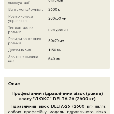
6 місяців
експлуатації
Вантажопідйомність
2600 кг
Розмір колеса
200х50 мм
управління
Тип вантажних
поліуретан
роликів
Розміри вантажних
80х70 мм
роликів
Довжина вил
1150 мм
Зовнішня ширина
540 мм
вил
Опис
Професійний гідравлічний візок (рокла)
класу "ЛЮКС" DELTA-26 (2600 кг)
Гідравлічний візок DELTA-26 (2600 кг)
являє
собою професійну модель гідравлічного візка