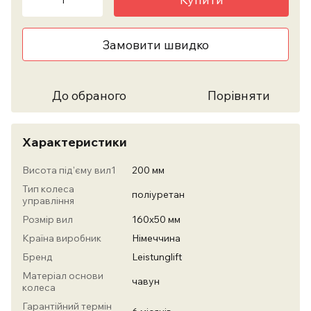
Замовити швидко
До обраного
Порівняти
Характеристики
Висота під'єму вил1
200 мм
Тип колеса
поліуретан
управління
Розмір вил
160х50 мм
Країна виробник
Німеччина
Бренд
Leistunglift
Матеріал основи
чавун
колеса
Гарантійний термін