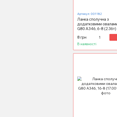
Артикул: 001182
Ланка сполучна з
додатковими овалами
G80 А346, 6-8 (2.36т)
8 грн
В наявності