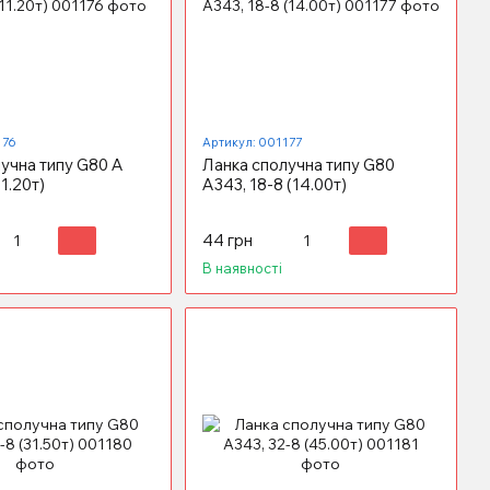
176
Артикул: 001177
учна типу G80 А
Ланка сполучна типу G80
11.20т)
А343, 18-8 (14.00т)
44 грн
В наявності