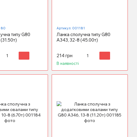
180
Артикул: 001181
учна типу G80
Ланка сполучна типу G80
(31.50т)
А343, 32-8 (45.00т)
214 грн
В наявності