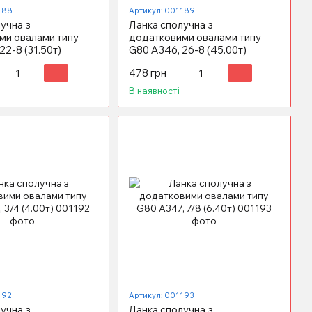
188
Артикул: 001189
учна з
Ланка сполучна з
ми овалами типу
додатковими овалами типу
22-8 (31.50т)
G80 А346, 26-8 (45.00т)
478 грн
В наявності
192
Артикул: 001193
учна з
Ланка сполучна з