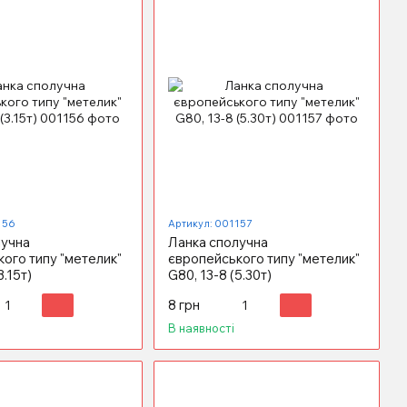
156
Артикул: 001157
лучна
Ланка сполучна
ого типу "метелик"
європейського типу "метелик"
3.15т)
G80, 13-8 (5.30т)
8 грн
В наявності