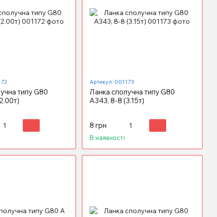
172
Артикул: 001173
учна типу G80
Ланка сполучна типу G80
2.00т)
А343, 8-8 (3.15т)
8 грн
В наявності