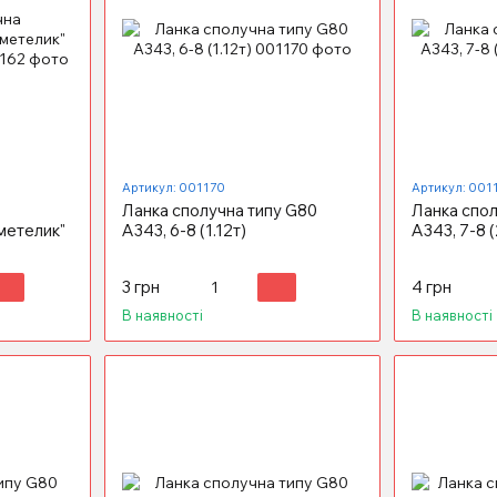
Артикул: 001170
Артикул: 001
Ланка сполучна типу G80
Ланка спол
метелик"
А343, 6-8 (1.12т)
А343, 7-8 (
3 грн
4 грн
В наявності
В наявності