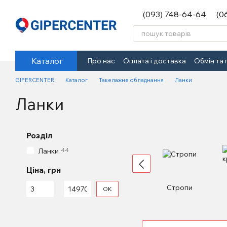
Перейти до основного контенту
(093) 748-64-64
(0
Каталог
Про нас
Оплата і доставка
Обмін та
GIPERCENTER
Каталог
Такелажне обладнання
Ланки
Ланки
Розділ
44
Ланки
Ціна, грн
Від Ціна, грн
До Ціна, грн
Стропи
ОК