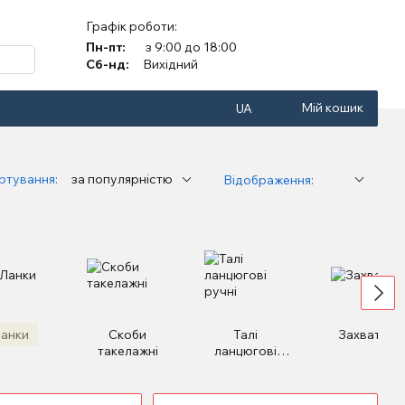
Графік роботи:
Пн-пт:
з 9:00 до 18:00
Сб-нд:
Вихідний
Мій кошик
UA
ртування:
за популярністю
Відображення:
анки
Скоби
Талі
Захвати
такелажні
ланцюгові
ручні