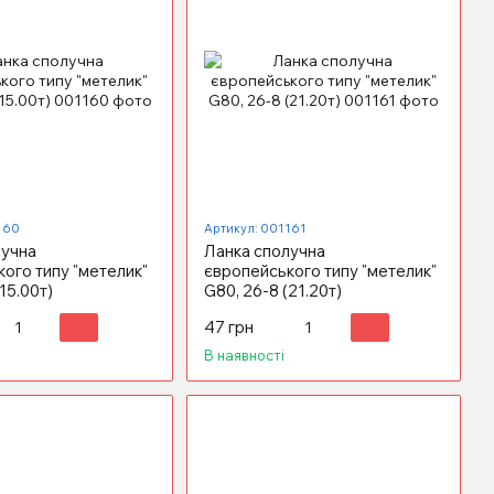
160
Артикул: 001161
лучна
Ланка сполучна
ого типу "метелик"
європейського типу "метелик"
15.00т)
G80, 26-8 (21.20т)
47 грн
В наявності