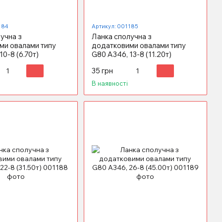
184
Артикул: 001185
учна з
Ланка сполучна з
ми овалами типу
додатковими овалами типу
10-8 (6.70т)
G80 А346, 13-8 (11.20т)
35 грн
В наявності