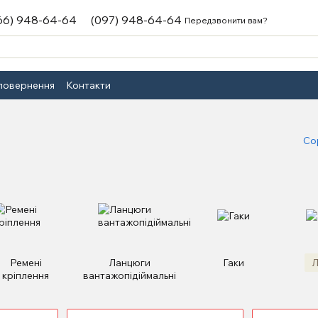
66) 948-64-64
(097) 948-64-64
Передзвонити вам?
 повернення
Контакти
Со
Ремені
Ланцюги
Гаки
Л
кріплення
вантажопідіймальні