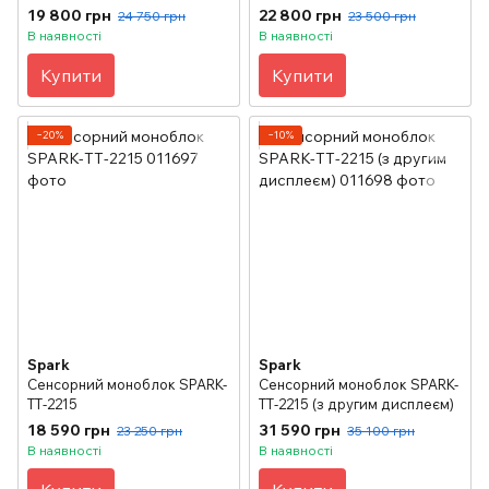
картрідером)
SATA
19 800 грн
22 800 грн
24 750 грн
23 500 грн
В наявності
В наявності
Купити
Купити
−20%
−10%
Spark
Spark
Сенсорний моноблок SPARK-
Сенсорний моноблок SPARK-
ТТ-2215
ТТ-2215 (з другим дисплеєм)
18 590 грн
31 590 грн
23 250 грн
35 100 грн
В наявності
В наявності