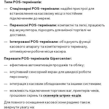
Типи POS-терміналів:
Стаціонарні POS-термінали:
надійні пристрої для
встановлення на касовому місці з постійним
підключенням до мережі.
Переносні POS-термінали:
компактні та легкі, працюють
від акумулятора, підходять для виїзної торгівлі чи
доставки.
Інтегровані POS-термінали:
об’єднують функції
касового апарату та комп’ютерного терміналу,
оптимізуючи робоче місце касира.
Переваги POS-терміналів Gipercenter:
ефективна автоматизація продажів та обліку;
інтуїтивний сенсорний екран для швидкої роботи
персоналу;
інтеграція з касовим обладнанням та іншими системами;
можливість підключення торгових ваг, принтерів чеків,
грошових скринь та
сканерів штрих-кодів
.
Для повного оснащення касової зони радимо також
звернути увагу на: