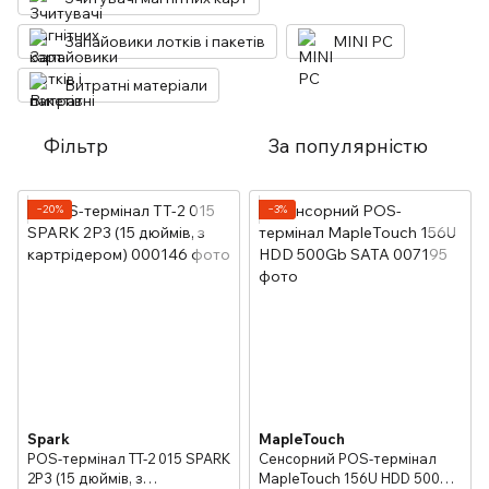
Запайовики лотків і пакетів
MINI PC
Витратні матеріали
Фільтр
За популярністю
−20%
−3%
Spark
MapleTouch
POS-термінал TT-2 015 SPARK
Сенсорний POS-термінал
2P3 (15 дюймів, з
MapleTouch 156U HDD 500Gb