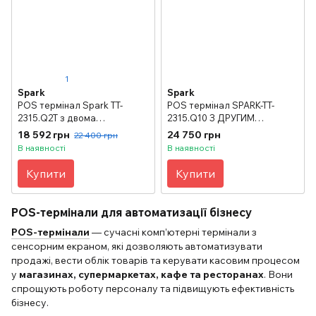
1
Spark
Spark
POS термінал Spark TT-
POS термінал SPARK-TT-
2315.Q2Т з двома
2315.Q10 З ДРУГИМ
моніторами
ДИСПЛЕЄМ на 12 дюймів
18 592 грн
24 750 грн
22 400 грн
В наявності
В наявності
Купити
Купити
POS-термінали для автоматизації бізнесу
POS-термінали
— сучасні комп’ютерні термінали з
сенсорним екраном, які дозволяють автоматизувати
продажі, вести облік товарів та керувати касовим процесом
у
магазинах, супермаркетах, кафе та ресторанах
. Вони
спрощують роботу персоналу та підвищують ефективність
бізнесу.