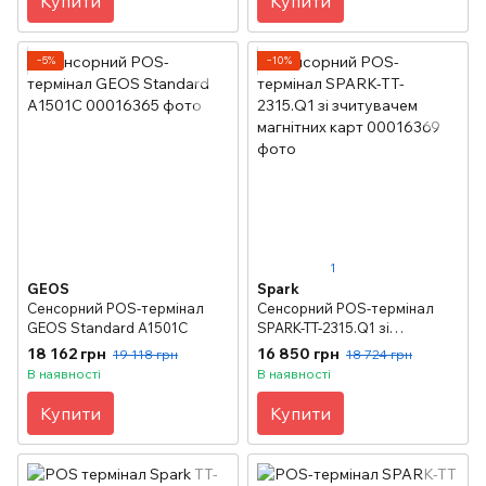
Купити
Купити
−5%
−10%
1
GEOS
Spark
Сенсорний POS-термінал
Сенсорний POS-термінал
GEOS Standard A1501C
SPARK-TT-2315.Q1 зі
зчитувачем магнітних карт
18 162 грн
16 850 грн
19 118 грн
18 724 грн
В наявності
В наявності
Купити
Купити