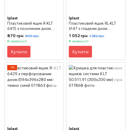
Iplast
Iplast
Пластиковий ящик R-KLT
Пластиковий ящик RL-KLT
6415 з посиленим дном
6147 з гладким дном
(594х396х147 мм) темно
(594х396х147 мм) блакитний
870 грн
1 052 грн
890 грн
1 252 грн
синій
В наявності
В наявності
Купити
Купити
−5%
Iplast
Iplast