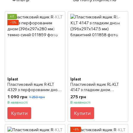
ХІТ
−13%
Iplast
Iplast
Пластиковий ящик R-KLT
Пластиковий ящик RL-KLT
4329 з перфорованим дном
4147 з гладким дном
(396х297х280 мм) темно
(396х297х147.5 мм)
1 090 грн
275 грн
1 250 грн
синій
блакитний
В наявності
В наявності
Купити
Купити
−6%