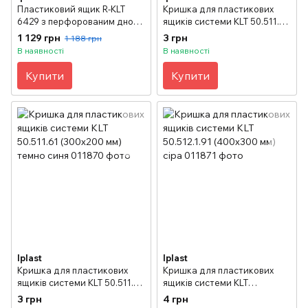
Пластиковий ящик R-KLT
Кришка для пластикових
6429 з перфорованим дном
ящиків системи KLT 50.511.91
(594х396х280 мм) темно
(300x200 мм) сіра
1 129 грн
3 грн
1 188 грн
синій
В наявності
В наявності
Купити
Купити
Iplast
Iplast
Кришка для пластикових
Кришка для пластикових
ящиків системи KLT 50.511.61
ящиків системи KLT
(300x200 мм) темно синя
50.512.1.91 (400x300 мм) сіра
3 грн
4 грн