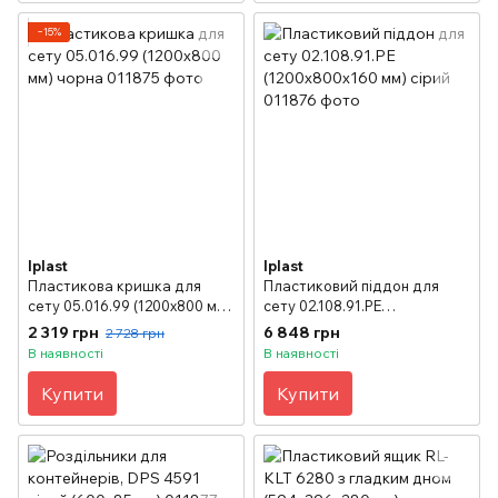
−15%
Iplast
Iplast
Пластикова кришка для
Пластиковий піддон для
сету 05.016.99 (1200х800 мм)
сету 02.108.91.PE
чорна
(1200х800x160 мм) сірий
2 319 грн
6 848 грн
2 728 грн
В наявності
В наявності
Купити
Купити