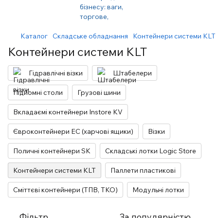
Каталог
Складське обладнання
Контейнери системи KLT
Контейнери системи KLT
Гідравлічні візки
Штабелери
Підйомні столи
Грузові шини
Вкладаємі контейнери Instore KV
Євроконтейнери EC (харчові ящики)
Візки
Поличні контейнери SK
Складські лотки Logic Store
Контейнери системи KLT
Паллети пластикові
Сміттєві контейнери (ТПВ, ТКО)
Модульні лотки
Фільтр
За популярністю