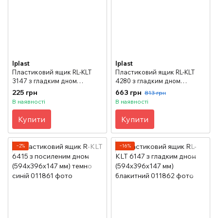
Iplast
Iplast
Пластиковий ящик RL-KLT
Пластиковий ящик RL-KLT
3147 з гладким дном
4280 з гладким дном
(297х198х147.5 мм)
(396х297х280 мм) блакитний
225 грн
663 грн
813 грн
блакитний
В наявності
В наявності
Купити
Купити
−2%
−16%