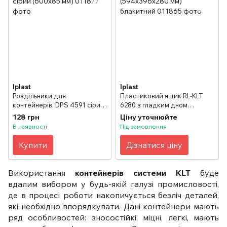
Iplast
Iplast
Роздільники для
Пластиковий ящик RL-KLT
контейнерів, DPS 4591 сірий
6280 з гладким дном
(600х85 мм)
(594х396х280 мм) блакитний
128 грн
Ціну уточнюйте
В наявності
Під замовлення
Купити
Дізнатися ціну
Використання
контейнерів системи KLT
буде
вдалим вибором у будь-якій галузі промисловості,
де в процесі роботи накопичується безліч деталей,
які необхідно впорядкувати. Дані контейнери мають
ряд особливостей: зносостійкі, міцні, легкі, мають