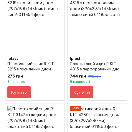
Iplast
Iplast
Пластиковий ящик R-KLT
Пластиковий ящик R-KLT
3215 з посиленим дном
4315 з перфорованим дном
(297х198х147.5 мм) темно
(396х297х147.5 мм) темно
275 грн
744 грн
792 грн
синій
синій
В наявності
В наявності
Купити
Купити
−19%