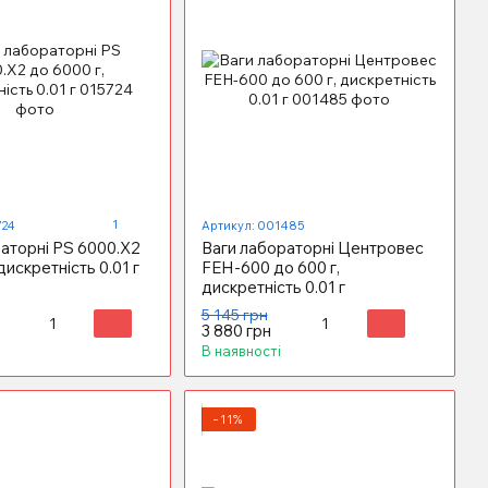
1
724
Артикул: 001485
аторні PS 6000.X2
Ваги лабораторні Центровес
дискретність 0.01 г
FEH-600 до 600 г,
дискретність 0.01 г
5 145 грн
3 880 грн
В наявності
−11%