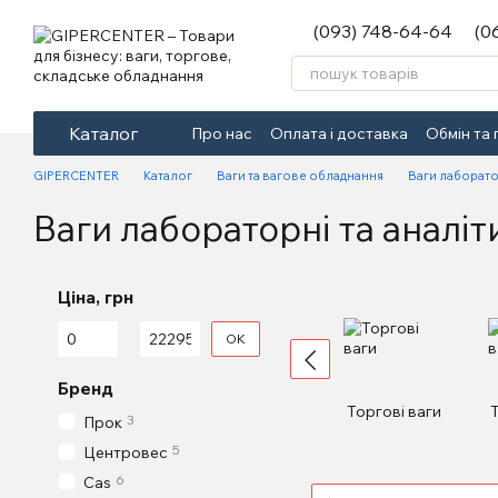
Перейти до основного контенту
(093) 748-64-64
(0
Каталог
Про нас
Оплата і доставка
Обмін та
GIPERCENTER
Каталог
Ваги та вагове обладнання
Ваги лаборатор
Ваги лабораторні та аналіт
Ціна, грн
Від Ціна, грн
До Ціна, грн
ОК
Бренд
Торгові ваги
3
Прок
5
Центровес
6
Cas