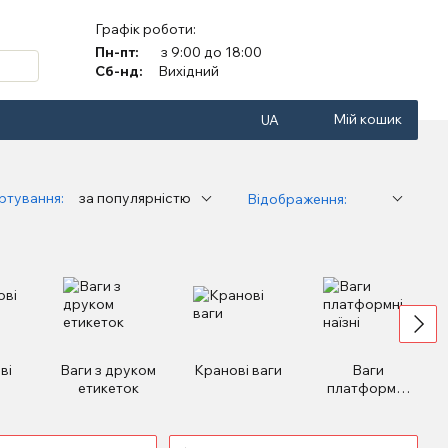
Графік роботи:
Пн-пт:
з 9:00 до 18:00
Сб-нд:
Вихідний
Мій кошик
UA
ртування:
за популярністю
Відображення:
ві
Ваги з друком
Кранові ваги
Ваги
етикеток
платформні,
наїзні