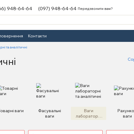
66) 948-64-64
(097) 948-64-64
Передзвонити вам?
 повернення
Контакти
ні та аналітичні
ичні
Со
Товарні ваги
Фасувальні
Ваги
Рахунко
ваги
лабораторні
ваги
та аналітичні