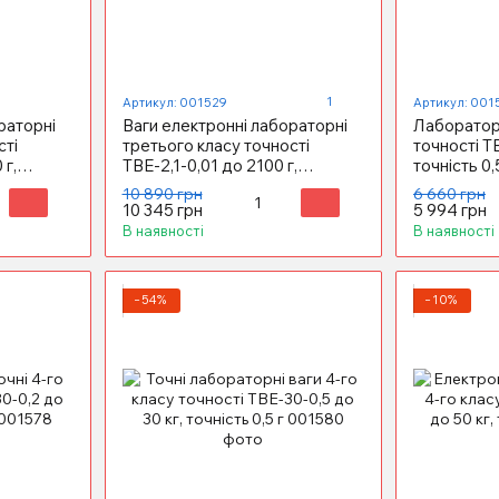
1
Артикул: 001529
Артикул: 001
раторні
Ваги електронні лабораторні
Лабораторн
сті
третього класу точності
точності ТВ
 г,
ТВЕ-2,1-0,01 до 2100 г,
точність 0,
точність 0,01 г
10 890 грн
6 660 грн
10 345 грн
5 994 грн
В наявності
В наявності
−54%
−10%