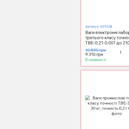
Артикул: 001528
Ваги електронні лабо
третього класу точно
ТВЕ-0,21-0,001 до 210
точність 0,001 г
10 890 грн
9 310 грн
В наявності