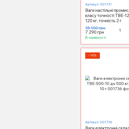
Артикул: 001731
Ваги настільні промис
класу точності ТВЕ-1
120 кг, точність 2 г
18 100 грн
7 290 грн
В наявності
−14%
Артикул: 001736
Ваги електронні скла