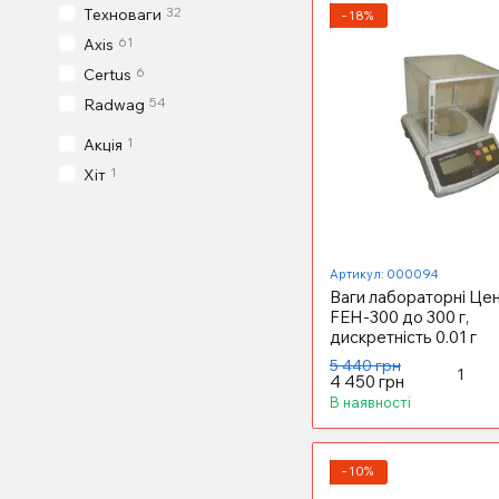
32
Техноваги
−18%
61
Axis
6
Certus
54
Radwag
1
Акція
1
Хіт
Артикул: 000094
Ваги лабораторні Це
FEH-300 до 300 г,
дискретність 0.01 г
5 440 грн
4 450 грн
В наявності
−10%