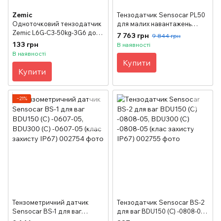
Zemic
Тензодатчик Sensocar PL50
Одноточковий тензодатчик
для малих навантажень
Zemic L6G-C3-50kg-3G6 до
(клас захисту IP67)
7 763 грн
9 844 грн
50 кг
133 грн
В наявності
В наявності
Купити
Купити
−21%
Тензометричний датчик
Тензодатчик Sensocar BS-2
Sensocar BS-1 для ваг
для ваг BDU150 (C) -0808-05,
BDU150 (C) -0607-05, BDU300
BDU300 (C) -0808-05 (клас