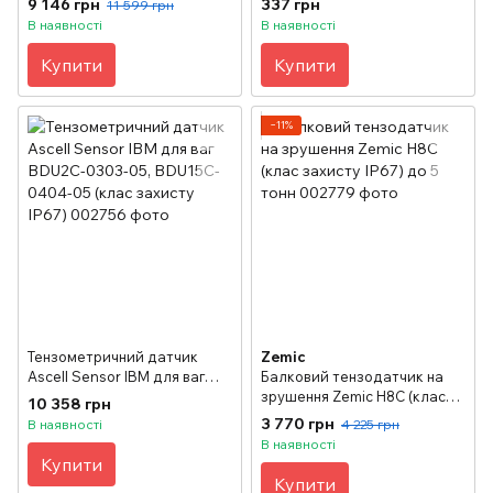
9 146 грн
337 грн
11 599 грн
(C) -0607-05 (клас захисту
захисту IP67)
В наявності
В наявності
IP67)
Купити
Купити
−11%
Тензометричний датчик
Zemic
Ascell Sensor IBM для ваг
Балковий тензодатчик на
BDU2C-0303-05, BDU15C-
зрушення Zemic H8C (клас
10 358 грн
0404-05 (клас захисту IP67)
захисту IP67) до 5 тонн
3 770 грн
В наявності
4 225 грн
В наявності
Купити
Купити