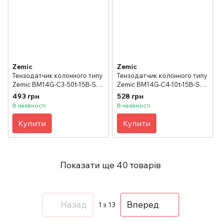
Zemic
Zemic
Тензодатчик колонного типу
Тензодатчик колонного типу
Zemic BM14G-C3-50t-15B-SC
Zemic BM14G-C4-10t-15B-SC
(нержавіюча сталь)
(нержавіюча сталь)
493 грн
528 грн
В наявності
В наявності
Купити
Купити
Показати ще 40 товарів
Назад
Вперед
1
з 13