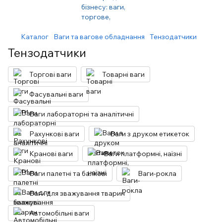
Каталог
Ваги та вагове обладнання
Тензодатчики
Тензодатчики
Торгові ваги
Товарні ваги
Фасувальні ваги
Ваги лабораторні та аналітичні
Рахункові ваги
Ваги з друком етикеток
Кранові ваги
Ваги платформні, наїзні
Ваги палетні та балкові
Ваги-рокла
Ваги для зважування тварин
Автомобільні ваги