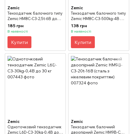
Zemic
Zemic
Тензодатчик балочного типу
Тензодатчик балочного типу
Zemic HM8C-C3-2,5t-6B до
Zemic HM8C-C3-500kg-4B до
2500 кг
500 кг
185 грн
138 грн
В наявності
В наявності
Купити
Купити
Zemic
Zemic
Одноточковий тензодатчик
Тензодатчик балочний
Zemic L6D-C3-30kg-0,4B до
двоопірний Zemic HM9B-C3-