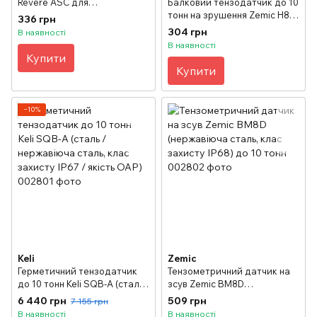
Revere ASC для
Балковий тензодатчик до 10
автомобільних ваг
тонн на зрушення Zemic H8C
336 грн
(нержавіюча сталь, клас
(клас захисту IP67)
304 грн
В наявності
захисту IP68)
В наявності
Купити
Купити
−10%
Keli
Zemic
Герметичний тензодатчик
Тензометричний датчик на
до 10 тонн Keli SQB-А (сталь
зсув Zemic BM8D
/ нержавіюча сталь, клас
(нержавіюча сталь, клас
6 440 грн
509 грн
7 155 грн
захисту IP67 / якiсть ОАР)
захисту IP68) до 10 тонн
В наявності
В наявності