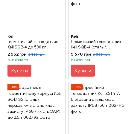
Keli
Keli
Герметичний тензодатчик
Герметичний тензодатчик
Keli SQB-А до 500 кг
Keli SQB-А (сталь /
(стандартна якість)
нержавіюча сталь, клас
2 552 грн
5 670 грн
2 835 грн
6 300 грн
захисту IP67 / якiсть ОАР) до
В наявності
В наявності
5 тонн
Купити
Купити
−10%
−10%