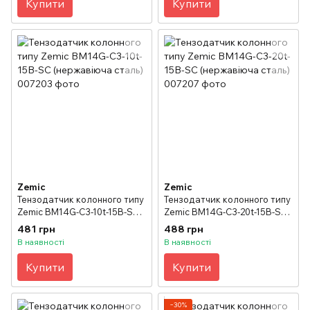
Купити
Купити
Zemic
Zemic
Тензодатчик колонного типу
Тензодатчик колонного типу
Zemic BM14G-C3-10t-15B-SC
Zemic BM14G-C3-20t-15B-SC
(нержавіюча сталь)
(нержавіюча сталь)
481 грн
488 грн
В наявності
В наявності
Купити
Купити
−30%