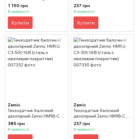
30 кг
20t-16B (сталь з нікелевим
1 150 грн
237 грн
покриттям)
В наявності
В наявності
Купити
Купити
Zemic
Zemic
Тензодатчик балочний
Тензодатчик балочний
двоопірний Zemic HM9B-C3-
двоопірний Zemic HM9B-C3-
50t-16B (сталь з нікелевим
30t-16B (сталь з нікелевим
385 грн
237 грн
покриттям)
покриттям)
В наявності
В наявності