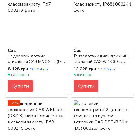
Cas
Cas
Недорогий датчик
Тензодатчик циліндричний
стиснення CAS MNC 20 т (D3);
сталевий CAS WBK 30 т
пофарбована сталь з
(D3/C3); (клас захисту IP68)
8 128 грн
13 228 грн
10 914 грн
17 762 грн
класом захисту IP67
В наявності
В наявності
Купити
Купити
−29%