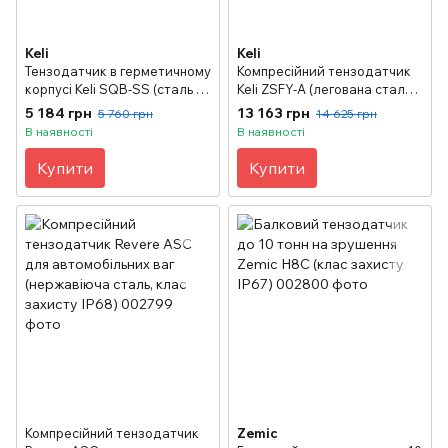
Keli
Keli
Тензодатчик в герметичному
Компресійний тензодатчик
корпусі Keli SQB-SS (сталь /
Keli ZSFY-A (легована сталь,
нержавіюча сталь, клас
клас захисту IP68) 50 т
5 184 грн
13 163 грн
5 760 грн
14 625 грн
захисту IP68 / якiсть ОАР) до
В наявності
В наявності
2.5 т
Купити
Купити
Компресійний тензодатчик
Zemic