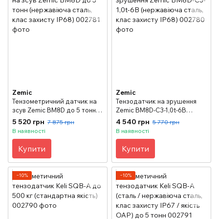
Zemic
Zemic
Тензометричний датчик на
Тензодатчик на зрушення
зсув Zemic BM8D до 5 тонн
Zemic BM8D-C3-1,0t-6B
(нержавіюча сталь, клас
(нержавіюча сталь, клас
5 520 грн
4 540 грн
7 875 грн
5 770 грн
захисту IP68)
захисту IP68)
В наявності
В наявності
Купити
Купити
−10%
−10%