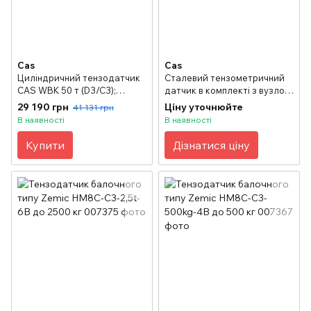
Cas
Cas
Циліндричний тензодатчик
Сталевий тензометричний
CAS WBK 50 т (D3/C3);
датчик в комплекті з вузлом
нержавіюча сталь з класом
встройки CAS DSB-B 30 т
29 190 грн
Ціну уточнюйте
41 131 грн
захисту IP68
(D3)
В наявності
В наявності
Купити
Дізнатися ціну