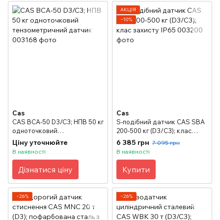
АКЦІЯ
−10%
Cas
Cas
CAS BCA-50 D3/C3; НПВ 50 кг
S-подібний датчик CAS SBA
одноточковий
200-500 кг (D3/С3); клас
тензометричний датчик
захисту IP65
Ціну уточнюйте
6 385 грн
7 095 грн
В наявності
В наявності
Дізнатися ціну
Купити
−26%
−26%