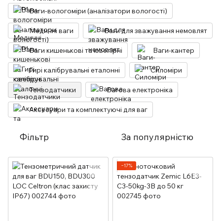
Ваги-вологоміри (аналізатори вологості)
Медичні ваги
Ваги для зважування немовлят
Ваги кишенькові та ювелірні
Ваги-кантер
Гирі калібрувальні еталонні
Силоміри
Тензодатчики
Вагова електроніка
Аксесуари та комплектуючі для ваг
Фільтр
За популярністю
−17%