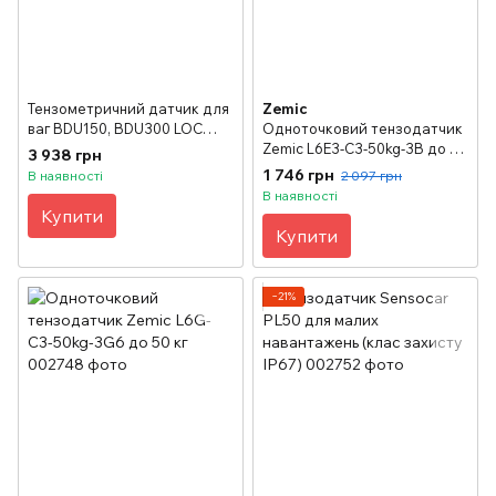
Тензометричний датчик для
Zemic
ваг BDU150, BDU300 LOC
Одноточковий тензодатчик
Celtron (клас захисту IP67)
Zemic L6E3-C3-50kg-3B до 50
3 938 грн
кг
1 746 грн
В наявності
2 097 грн
В наявності
Купити
Купити
−21%