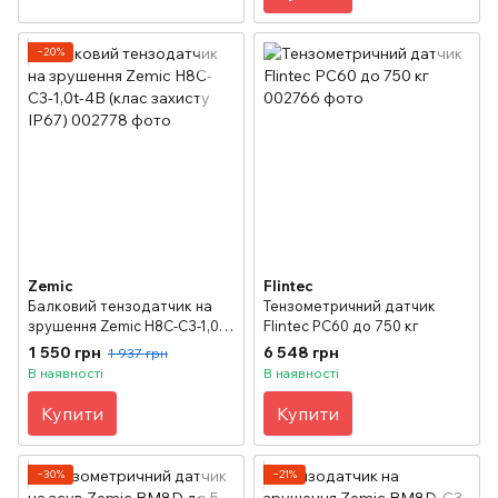
−20%
Zemic
Flintec
Балковий тензодатчик на
Тензометричний датчик
зрушення Zemic H8C-C3-1,0t-
Flintec PC60 до 750 кг
4B (клас захисту IP67)
1 550 грн
6 548 грн
1 937 грн
В наявності
В наявності
Купити
Купити
−30%
−21%