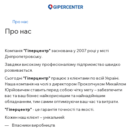
Про нас
Про нас
Компанія
"Гіперцентр"
заснована у 2007 році у місті
Дніпропетровську.
Завдяки високому професіоналізму підприємство швидко
розвивається.
Сьогодні
"Гіперцентр"
працює з клієнтами по всій Україні.
Наша компанія на чолі з директором Прокопчуком Михайлом
Юрійовичем ставить перед собою чітку мету – забезпечити
вас та ваш бізнес найкориснішим та найнадійнішим
обладнанням, тим самим оптимізуючи ваш час та витрати.
"Гіперцентр"
- це гарантія точності та якості.
Кожен наш клієнт – унікальний:
Власники виробництв