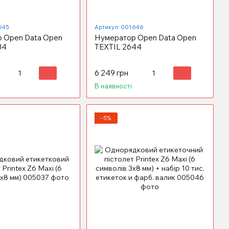
645
Артикул: 001646
 Open Data Open
Нумератор Open Data Open
34
ТEXTIL 2644
6 249 грн
В наявності
−5%