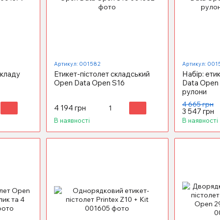
Артикул: 001582
Артикул: 001
складу
Етикет-пістолет складський
Набір: ети
Open Data Open S16
Data Open S
рулони
4 665 грн
4 194 грн
3 547 грн
В наявності
В наявності