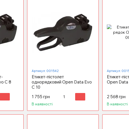
Артикул: 001542
Артикул: 001
т-
Етикет-пістолет
Етикет-піс
vo C 8
однорядковий Open Data Evo
Open Data
С 10
1 755 грн
2 568 грн
В наявності
В наявності