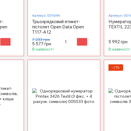
Артикул: 001644
Артикул: 001
т-
Трьохрядковий етикет-
Нумератор
Open
пістолет Open Data Open
ТEXTIL 22
Т117-А12
7 233 грн
5 992 грн
5 577 грн
В наявності
В наявності
−17%