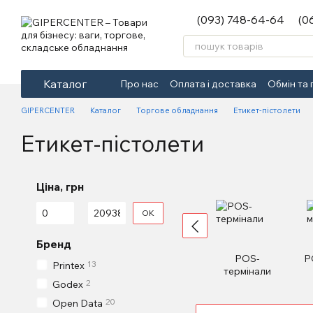
Перейти до основного контенту
(093) 748-64-64
(0
Каталог
Про нас
Оплата і доставка
Обмін та
GIPERCENTER
Каталог
Торгове обладнання
Етикет-пістолети
Етикет-пістолети
Ціна, грн
Від Ціна, грн
До Ціна, грн
ОК
Бренд
POS-
P
13
Printex
термінали
2
Godex
20
Open Data