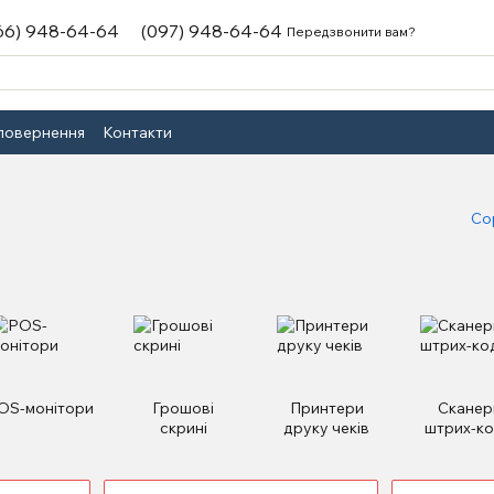
66) 948-64-64
(097) 948-64-64
Передзвонити вам?
 повернення
Контакти
Со
OS-монітори
Грошові
Принтери
Сканер
скрині
друку чеків
штрих-ко