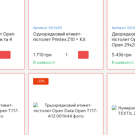
Артикул: 001605
Артикул: 001
ет Open
Однорядковий етикет-
Дворядков
к та 4
пістолет Printex Z10 + Kit
пістолет 
Open 29х28 
1 710 грн
5 436 грн
В наявності
В наявності
−23%