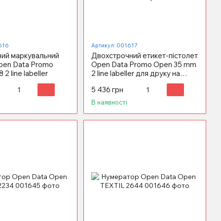
616
Артикул: 001617
ий маркувальний
Двохстрочний етикет-пістолет
Open Data Promo
Open Data Promo Open 35 mm
2 line labeller
2 line labeller для друку на
круглій етикетці
5 436 грн
В наявності