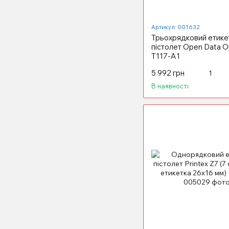
Артикул: 001632
Трьохрядковий етике
пістолет Open Data 
Т117-А1
5 992 грн
В наявності