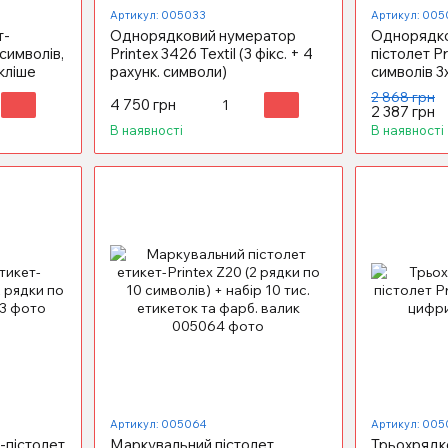
Артикул: 005033
Артикул: 005
т-
Однорядковий нумератор
Однорядко
 символів,
Printex 3426 Textil (3 фікс. + 4
пістолет Pr
кліше
рахунк. символи)
символів 3
2 868 грн
4 750 грн
2 387 грн
В наявності
В наявності
Артикул: 005064
Артикул: 005
-пістолет
Маркувальний пістолет
Трьохрядк