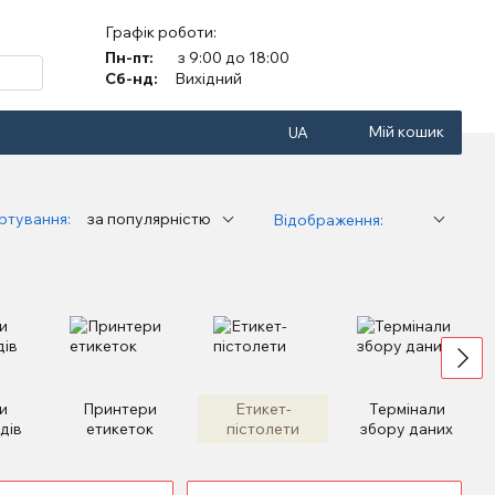
Графік роботи:
Пн-пт:
з 9:00 до 18:00
Сб-нд:
Вихідний
Мій кошик
UA
ртування:
за популярністю
Відображення:
и
Принтери
Етикет-
Термінали
дів
етикеток
пістолети
збору даних