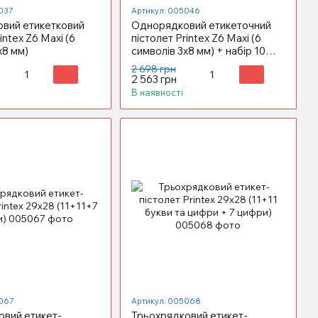
037
Артикул: 005046
вий етикетковий
Однорядковий етикеточний
intex Z6 Maxi (6
пістолет Printex Z6 Maxi (6
х8 мм)
символів 3х8 мм) + набір 10
тис. етикеток и фарб. валик
2 698 грн
2 563 грн
В наявності
067
Артикул: 005068
овий етикет-
Трьохрядковий етикет-