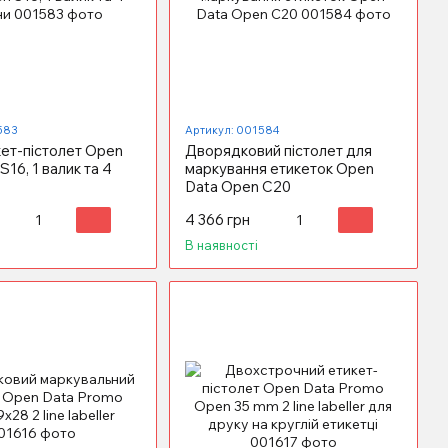
583
Артикул: 001584
кет-пістолет Open
Дворядковий пістолет для
16, 1 валик та 4
маркування етикеток Open
Data Open C20
4 366 грн
В наявності