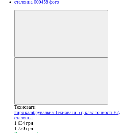
−5%
Техноваги
Гиря калібрувальна Техноваги 5 г, клас точності Е2,
еталонна
1 634 грн
1 720 грн