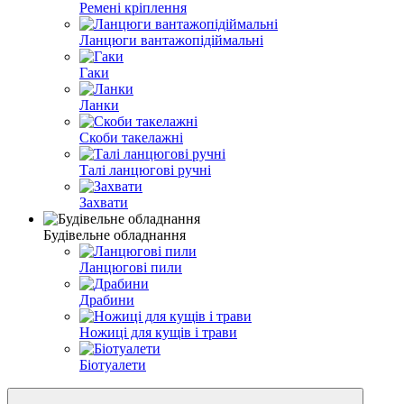
Ремені кріплення
Ланцюги вантажопідіймальні
Гаки
Ланки
Скоби такелажні
Талі ланцюгові ручні
Захвати
Будівельне обладнання
Ланцюгові пили
Драбини
Ножиці для кущів і трави
Біотуалети