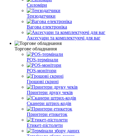
Силоміри
Тензодатчики
Вагова електроніка
Аксесуари та комплектуючі для ваг
Торгове обладнання
POS-термінали
POS-монітори
Грошові скрині
Принтери друку чеків
Сканери штрих-кодів
Принтери етикеток
Етикет-пістолети