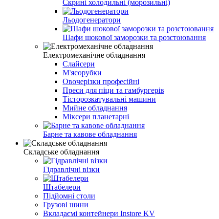
Скрині холодильні (морозильні)
Льодогенератори
Шафи шокової заморозки та розстоювання
Електромеханічне обладнання
Слайсери
М'ясорубки
Овочерізки професійні
Преси для піци та гамбургерів
Тісторозкатувальні машини
Мийне обладнання
Міксери планетарні
Барне та кавове обладнання
Складське обладнання
Гідравлічні візки
Штабелери
Підйомні столи
Грузові шини
Вкладаємі контейнери Instore KV