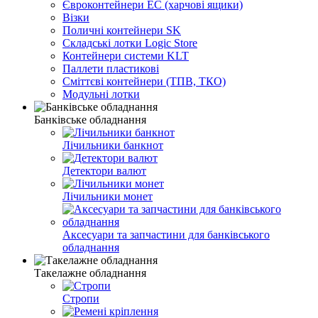
Євроконтейнери EC (харчові ящики)
Візки
Поличні контейнери SK
Складські лотки Logic Store
Контейнери системи KLT
Паллети пластикові
Сміттєві контейнери (ТПВ, ТКО)
Модульні лотки
Банківське обладнання
Лічильники банкнот
Детектори валют
Лічильники монет
Аксесуари та запчастини для банківського
обладнання
Такелажне обладнання
Стропи