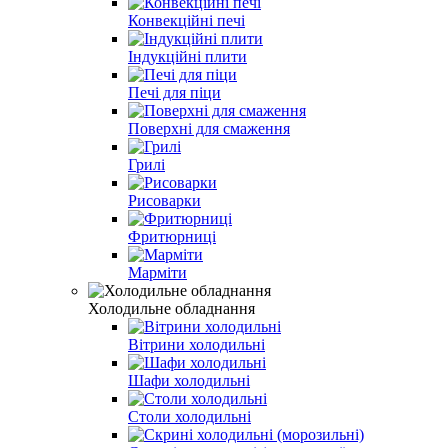
Конвекційні печі
Індукційні плити
Печі для піци
Поверхні для смаження
Грилі
Рисоварки
Фритюрниці
Марміти
Холодильне обладнання
Вітрини холодильні
Шафи холодильні
Столи холодильні