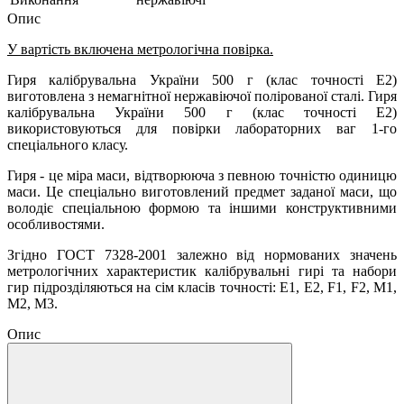
Опис
У вартість включена метрологічна повірка.
Гиря калібрувальна України 500 г (клас точності Е2)
виготовлена ​​з немагнітної нержавіючої полірованої сталі. Гиря
калібрувальна України 500 г (клас точності Е2)
використовуються для повірки лабораторних ваг 1-го
спеціального класу.
Гиря - це міра маси, відтворююча з певною точністю одиницю
маси. Це спеціально виготовлений предмет заданої маси, що
володіє спеціальною формою та іншими конструктивними
особливостями.
Згідно ГОСТ 7328-2001 залежно від нормованих значень
метрологічних характеристик калібрувальні гирі та набори
гир підрозділяються на сім класів точності: Е1, Е2, F1, F2, M1,
M2, M3.
Опис