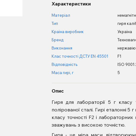
Характеристики
Матеріал
немагніт
Тип
гиря кал
Країна виробник
Україна
Бренд
Техноваг
Виконання
нержавію
Клас точності ДСТУ EN 45501
F1
Відповідність
ISO 9001:
Маса гирі, г
5
Опис
Гиря для лабораторії 5 г класу т
полірованої сталі. Гирі еталонні 5
класу точності F2 і лабораторних в
зважувань з високою точністю.
Гиря - це міра маси, відтворююч