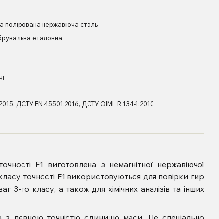
на полірована нержавіюча сталь
ібрувальна еталонна
и
чі
2015, ДСТУ EN 45501:2016, ДСТУ OIML R 134-1:2010
очності F1 виготовлена ​​з немагнітної нержавіючої
 г класу точності F1 використовуються для повірки гир
аг 3-го класу, а також для хімічних аналізів та інших
а з певною точністю одиницю маси. Це спеціально