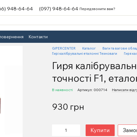
66) 948-64-64
(097) 948-64-64
Передзвонити вам?
 повернення
Контакти
GIPERCENTER
Каталог
Ваги та вагове обл
Гирі калібрувальні еталонні Техноваги
Гиря ка
Гиря калібрувальна
точності F1, етал
В наявності
Артикул: 000714
Написати відг
930 грн
Купити
Замо