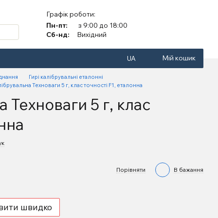
Графік роботи:
Пн-пт:
з 9:00 до 18:00
Сб-нд:
Вихідний
Мій кошик
UA
аднання
Гирі калібрувальні еталонні
лібрувальна Техноваги 5 г, клас точності F1, еталонна
 Техноваги 5 г, клас
онна
ук
Порівняти
В бажання
вити швидко