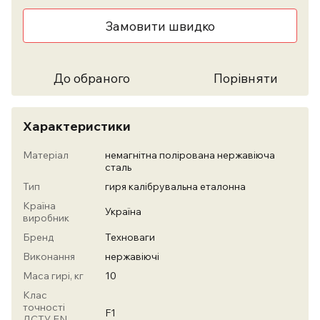
Замовити швидко
До обраного
Порівняти
Характеристики
Матеріал
немагнітна полірована нержавіюча
сталь
Тип
гиря калібрувальна еталонна
Країна
Україна
виробник
Бренд
Техноваги
Виконання
нержавіючі
Маса гирі, кг
10
Клас
точності
F1
ДСТУ EN