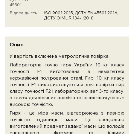
45501
Відповідність
ISO 9001:2015, ДСТУ EN 45501:2016,
ДСТУ OIML R 134-1:2010
Опис
У вартість включена метрологічна повірка.
Лабораторна точна гиря України 10 кг класу
точності F1 виготовлена ​​з немагнітної
нержавіючої полірованої сталі. Гирі 10 кг класу
точності F1 використовуються для повірки гир
класу точності F2 і лабораторних ваг 3-го класу,
а також для хімічних аналізів та інших зважувань з
високою точністю.
Гиря - це міра маси, відтворююча з певною
точністю одиницю маси. Це спеціально
виготовлений предмет заданої маси, що володіє
спеціальною формою та іншими