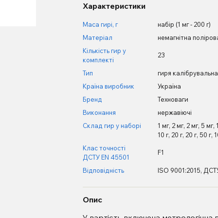
Характеристики
Маса гирі, г
набір (1 мг - 200 г)
Матеріал
немагнітна поліров
Кількість гир у
23
комплекті
Тип
гиря калібрувальн
Країна виробник
Україна
Бренд
Техноваги
Виконання
нержавіючі
Склад гир у наборі
1 мг, 2 мг, 2 мг, 5 мг,
10 г, 20 г, 20 г, 50 г, 
Клас точності
F1
ДСТУ EN 45501
Відповідність
ISO 9001:2015, ДСТ
Опис
У вартість включена метрологічна п