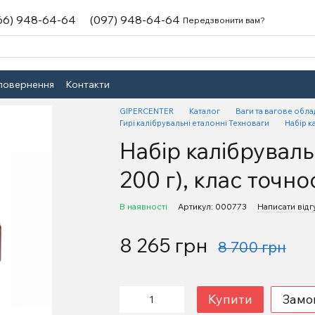
66) 948-64-64
(097) 948-64-64
Передзвонити вам?
 повернення
Контакти
GIPERCENTER
Каталог
Ваги та вагове обл
Гирі калібрувальні еталонні Техноваги
Набір к
Набір калібрувальн
200 г), клас точно
В наявності
Артикул: 000773
Написати відг
8 265 грн
8 700 грн
Купити
Замо