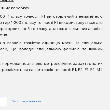
’яних коробках.
00 г) класу точності F1 виготовлений з немагнітною
ір гир 1-200 г класу точності F1 використовується для
ораторних ваг 3-го класу, а також для хімічних аналізів
стю.
а з певною точністю одиницю маси. Це спеціально
маси, що володіє спеціальною формою та іншими
ід нормованих значень метрологічних характеристик
розділяються на сім класів точності: Е1, Е2, F1, F2, M1,
Увійти за допомогою