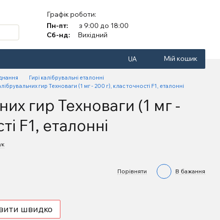
Графік роботи:
Пн-пт:
з 9:00 до 18:00
Сб-нд:
Вихідний
Мій кошик
UA
аднання
Гирі калібрувальні еталонні
алібрувальних гир Техноваги (1 мг - 200 г), клас точності F1, еталонні
их гир Техноваги (1 мг -
сті F1, еталонні
ук
Порівняти
В бажання
вити швидко