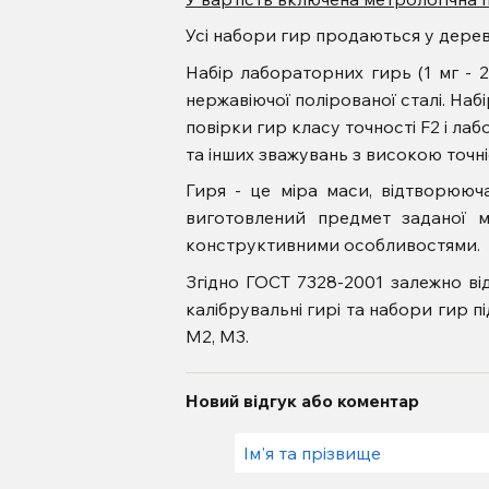
Усі набори гир продаються у дерев
Набір лабораторних гирь (1 мг - 2
нержавіючої полірованої сталі. Наб
повірки гир класу точності F2 і лаб
та інших зважувань з високою точні
Гиря - це міра маси, відтворююч
виготовлений предмет заданої 
конструктивними особливостями.
Згідно ГОСТ 7328-2001 залежно в
калібрувальні гирі та набори гир під
M2, M3.
Новий відгук або коментар