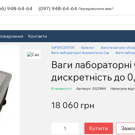
66) 948-64-64
(097) 948-64-64
Передзвонити вам?
 повернення
Контакти
GIPERCENTER
Каталог
Ваги та вагове обл
Ваги лабораторні та аналітичні Cas
Ваги лабора
Ваги лабораторні
дискретність до 0,
В наявності
Артикул: 002984
Написати відг
18 060 грн
Купити
Замо