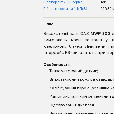
Післягарантійний сервіс
Так
Габаритні розміри (ШхДхВ)
202x80x
Опис
Високоточні ваги CAS
MWP-300
д
вимірювань маси вантажів у на
ювелірному бізнесі. Лічильний і
Інтерфейс RS (виводять на принтер 
Особливості:
Тензометричний датчик;
Вітрозахисний кожух в стандарт
Калібрування гирею (зовнішнє ка
Рідкокристалічний сегментний 
Підсвічування дисплея;
Відключення живлення при перер