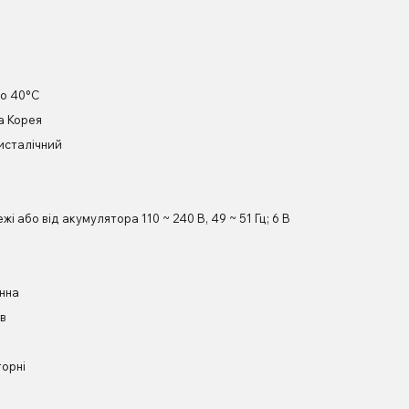
до 40°С
а Корея
исталічний
жі або від акумулятора 110 ~ 240 В, 49 ~ 51 Гц; 6 В
нна
ів
орні