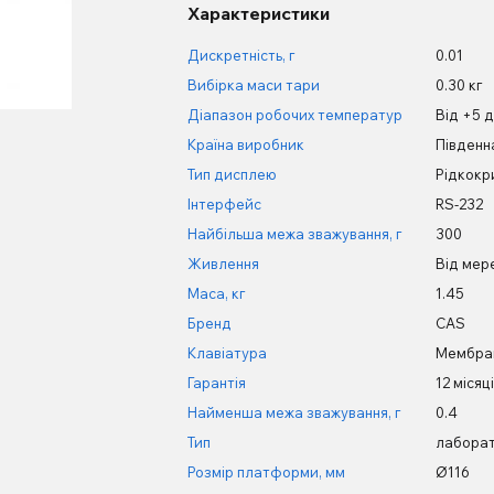
Характеристики
Дискретність, г
0.01
Вибірка маси тари
0.30 кг
Діапазон робочих температур
Від +5 
Країна виробник
Південн
Тип дисплею
Рідкокр
Інтерфейс
RS-232
Найбільша межа зважування, г
300
Живлення
Від мере
Маса, кг
1.45
Бренд
CAS
Клавіатура
Мембра
Гарантія
12 місяц
Найменша межа зважування, г
0.4
Тип
лаборат
Розмір платформи, мм
Ø116