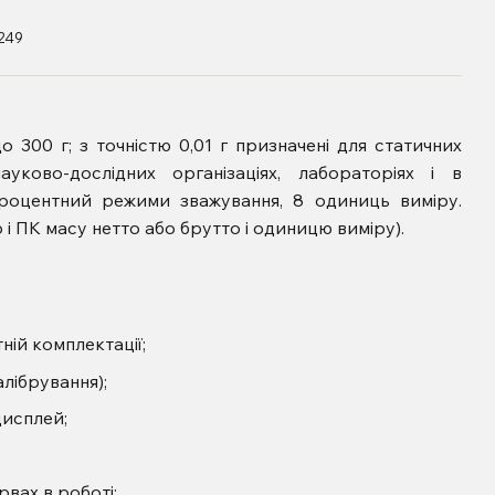
249
о 300 г; з точністю 0,01 г призначені для статичних
уково-дослідних організаціях, лабораторіях і в
 процентний режими зважування, 8 одиниць виміру.
і ПК масу нетто або брутто і одиницю виміру).
ній комплектації;
лібрування);
дисплей;
вах в роботі;