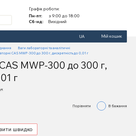
Графік роботи:
Пн-пт:
з 9:00 до 18:00
Сб-нд:
Вихідний
Мій кошик
UA
аднання
Ваги лабораторні та аналітичні
торні CAS MWP-300 до 300 г, дискретність до 0,01 г
 CAS MWP-300 до 300 г,
01 г
ук
Порівняти
В бажання
вити швидко