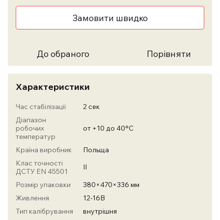
Замовити швидко
До обраного
Порівняти
Характеристики
Час стабілізації
2 сек
Діапазон
робочих
от +10 до 40°С
температур
Країна виробник
Польща
Клас точності
II
ДСТУ EN 45501
Розмір упаковки
380×470×336 мм
Живлення
12-16В
Тип калібрування
внутрішня