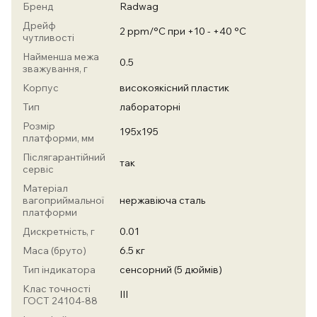
Бренд
Radwag
Дрейф
2 ppm/°C при +10 - +40 °C
чутливості
Найменша межа
0.5
зважування, г
Корпус
високоякісний пластик
Тип
лабораторні
Розмір
195х195
платформи, мм
Післягарантійний
так
сервіс
Матеріал
вагоприймальної
нержавіюча сталь
платформи
Дискретність, г
0.01
Маса (бруто)
6.5 кг
Тип індикатора
сенсорний (5 дюймів)
Клас точності
III
ГОСТ 24104-88