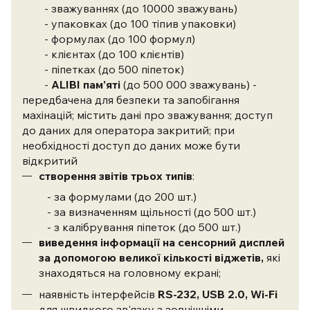
- зважуваннях (до 10000 зважувань)
- упаковках (до 100 тіпив упаковки)
- формулах (до 100 формул)
- клієнтах (до 100 клієнтів)
- піпетках (до 500 піпеток)
-
ALIBI пам'яті
(до 500 000 зважувань) -
передбачена для безпеки та запобігання
махінацій; містить дані про зважування; доступ
до даних для оператора закритий; при
необхідності доступ до даних може бути
відкритий
створення звітів трьох типів
:
- за формулами (до 200 шт.)
- за визначенням щільності (до 500 шт.)
- з калібрування піпеток (до 500 шт.)
виведення інформації на сенсорний дисплей
за допомогою великої кількості віджетів,
які
знаходяться на головному екрані;
наявність інтерфейсів
RS-232, USB 2.0, Wi-Fi
для швидкого зв'язку з зовнішніми