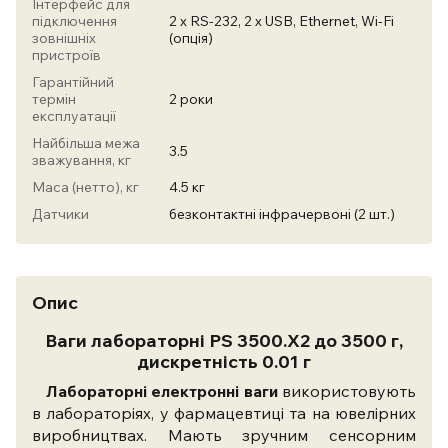
Інтерфейс для
підключення
2 х RS-232, 2 х USB, Ethernet, Wi-Fi
зовнішніх
(опція)
пристроїв
Гарантійний
термін
2 роки
експлуатації
Найбільша межа
3.5
зважування, кг
Маса (нетто), кг
4.5 кг
Датчики
безконтактні інфрачервоні (2 шт.)
Опис
Ваги лабораторні PS 3500.X2 до 3500 г,
дискретність 0.01 г
Лабораторні електронні ваги
використовують
в лабораторіях, у фармацевтиці та на ювелірних
виробництвах. Мають зручним сенсорним