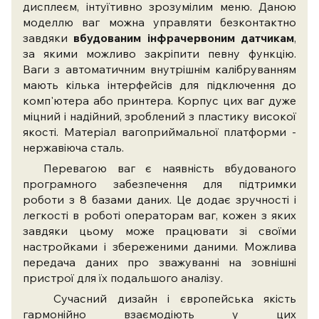
дисплеєм, інтуїтивно зрозумілим меню. Даною
моделлю ваг можна управляти безконтактно
завдяки
вбудованим інфрачервоним датчикам
,
за якими можливо закріпити певну функцію.
Ваги з автоматичним внутрішнім калібруванням
мають кілька інтерфейсів для підключення до
комп'ютера або принтера. Корпус цих ваг дуже
міцний і надійний, зроблений з пластику високої
якості. Матеріал вагоприймальної платформи -
нержавіюча сталь.
Перевагою ваг є наявність вбудованого
програмного забезпечення для підтримки
роботи з 8 базами даних. Це додає зручності і
легкості в роботі операторам ваг, кожен з яких
завдяки цьому може працювати зі своїми
настройками і збереженими даними. Можлива
передача даних про зважуванні на зовнішні
пристрої для їх подальшого аналізу.
Сучасний дизайн і європейська якість
гармонійно взаємодіють у цих