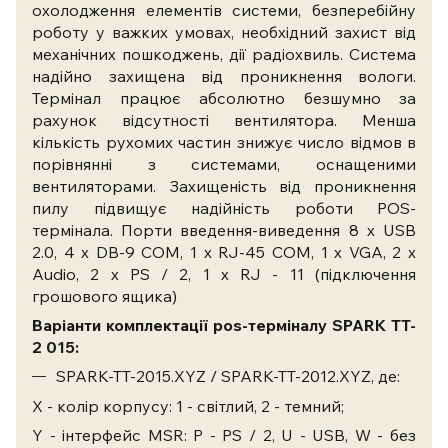
охолодження елементів системи, безперебійну
роботу у важких умовах, необхідний захист від
механічних пошкоджень, дії радіохвиль. Система
надійно захищена від проникнення вологи.
Термінал працює абсолютно безшумно за
рахунок відсутності вентилятора. Менша
кількість рухомих частин знижує число відмов в
порівнянні з системами, оснащеними
вентиляторами. Захищеність від проникнення
пилу підвищує надійність роботи POS-
термінала. Порти введення-виведення 8 х USB
2.0, 4 х DB-9 COM, 1 х RJ-45 COM, 1 х VGA, 2 x
Audio, 2 x PS / 2, 1 х RJ - 11 (підключення
грошового ящика)
Варіанти комплектації pos-терміналу SPARK TT-
2 015:
SPARK-TT-2015.XYZ / SPARK-TT-2012.XYZ, де:
X - колір корпусу: 1 - світлий, 2 - темний;
Y - інтерфейс MSR: P - PS / 2, U - USB, W - без