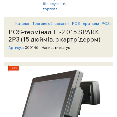
Каталог
Торгове обладнання
POS-термінали
POS-тер
POS-термінал TT-2 015 SPARK
2P3 (15 дюймів, з картрідером)
Артикул:
000146
Написати відгук
−20%