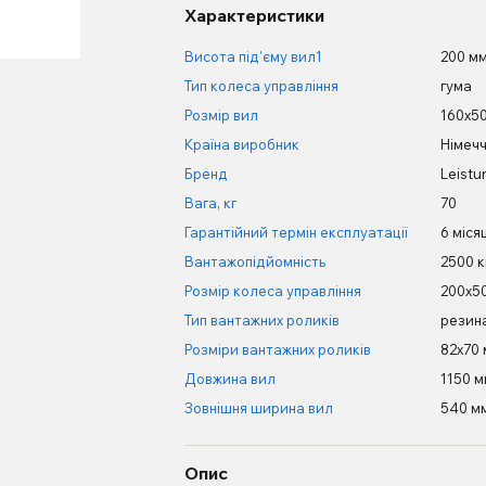
Характеристики
Висота під'єму вил1
200 м
Тип колеса управління
гума
Розмір вил
160х5
Країна виробник
Німеч
Бренд
Leistun
Вага, кг
70
Гарантійний термін експлуатації
6 міся
Вантажопідйомність
2500 к
Розмір колеса управління
200х5
Тип вантажних роликів
резин
Розміри вантажних роликів
82х70
Довжина вил
1150 м
Зовнішня ширина вил
540 м
Опис