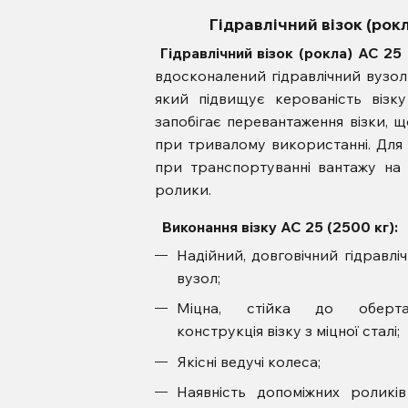
Гідравлічний візок (рок
Гідравлічний візок (рокла) АС 25
вдосконалений гідравлічний вузо
який підвищує керованість візк
запобігає перевантаження візки, щ
при тривалому використанні. Для 
при транспортуванні вантажу на 
ролики.
Виконання візку
АС 25 (2500 кг)
Надійний, довговічний гідравлі
вузол;
Міцна, стійка до оберта
конструкція візку з міцної сталі;
Якісні ведучі колеса;
Наявність допоміжних роликі