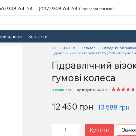
66) 948-64-64
(097) 948-64-64
Передзвонити вам?
 повернення
Контакти
GIPERCENTER
Каталог
Складське обладна
Гідравлічний візок (рокла) АС25 (2500 кг), гумові
Гідравлічний візок
гумові колеса
В наявності
Артикул: 000419
12 450 грн
13 588 грн
Купити
Замо