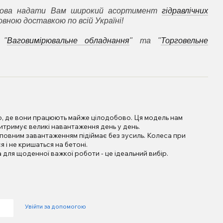
това надати Вам широкий асортимент
гідравлічних
вною доставкою по всій Україні!
 "
Ваговимірювальне обладнання
" та "
Торговельне
о, де вони працюють майже цілодобово. Ця модель нам
итримує великі навантаження день у день.
д повним завантаженням підіймає без зусиль. Колеса при
 і не кришаться на бетоні.
а для щоденної важкої роботи - це ідеальний вибір.
Увійти за допомогою