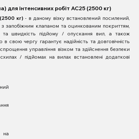
ла) для інтенсивних робіт AC25 (2500 кг)
 (2500 кг)
- в даному візку встановлений посилений,
л з запобіжним клапаном та оцинкованим покриттям,
у та швидкість підйому / опускання вил, а також
о в свою чергу гарантує надійність та довговічність
спрощення управління візком та здійснення безпеки
схилах / підйомах на вилах встановлені додаткові
:
чний
ння
в на