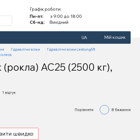
Графік роботи:
Пн-пт:
з 9:00 до 18:00
Сб-нд:
Вихідний
Мій кошик
UA
ння
Гідравлічні візки
Гідравлічні візки Leistunglift
 колеса
 (рокла) АС25 (2500 кг),
1 відгук
Порівняти
В бажання
вити швидко