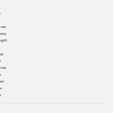
м
0 мм
чина
glift
ців
г
0 мм
а
 мм
м
м