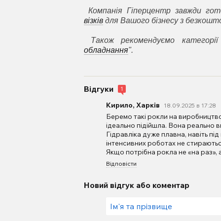
Компанія Гіперцентр завжди го
візків
для Вашого бізнесу з безкошто
Також рекомендуємо категорії
обладнання
".
Відгуки
1
Кирило, Харків
18.09.2025 в 17:28
Беремо такі рокли на виробництв
ідеально підійшла. Вона реально в
Гідравліка дуже плавна, навіть пі
інтенсивних роботах не стираються
Якщо потрібна рокла не «на раз», 
Відповісти
Новий відгук або коментар