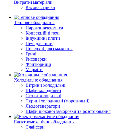
Витратні матеріали
Касова стрічка
Теплове обладнання
Пароконвектомати
Конвекційні печі
Індукційні плити
Печі для піци
Поверхні для смаження
Грилі
Рисоварки
Фритюрниці
Марміти
Холодильне обладнання
Вітрини холодильні
Шафи холодильні
Столи холодильні
Скрині холодильні (морозильні)
Льодогенератори
Шафи шокової заморозки та розстоювання
Електромеханічне обладнання
Слайсери