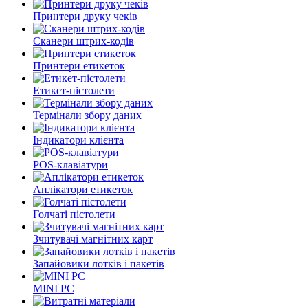
Принтери друку чеків
Сканери штрих-кодів
Принтери етикеток
Етикет-пістолети
Термінали збору даних
Індикатори клієнта
POS-клавіатури
Аплікатори етикеток
Голчаті пістолети
Зчитувачі магнітних карт
Запайовики лотків і пакетів
MINI PC