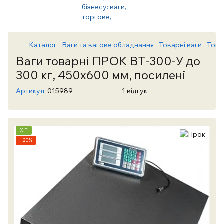
Каталог
Ваги та вагове обладнання
Товарні ваги
Това
Ваги товарні ПРОК ВТ-300-У до
300 кг, 450х600 мм, посилені
Артикул:
015989
1 відгук
ХІТ
−20%