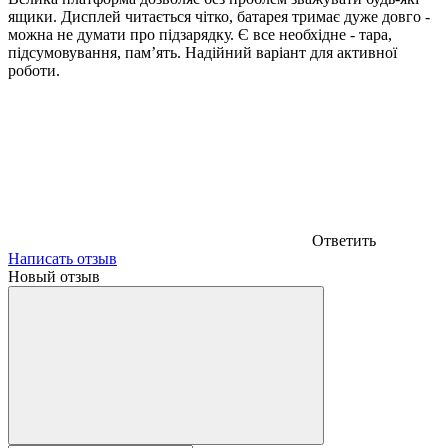
ящики. Дисплей читається чітко, батарея тримає дуже довго -
можна не думати про підзарядку. Є все необхідне - тара,
підсумовування, пам’ять. Надійний варіант для активної
роботи.
Ответить
Написать отзыв
Новый отзыв