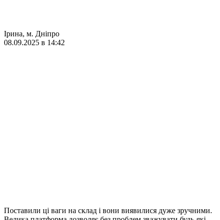
Ірина, м. Дніпро
08.09.2025 в 14:42
Поставили ці ваги на склад і вони виявилися дуже зручними.
Велика платформа дозволяє без проблем зважувати будь-які