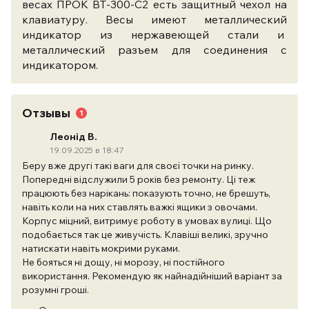
весах ПРОК ВТ-300-С2 есть защитный чехол на
клавиатуру. Весы имеют металлический
индикатор из нержавеющей стали и
металлический разъем для соединения с
индикатором.
Отзывы
1
Леонід В.
19.09.2025 в 18:47
Беру вже другі такі ваги для своєї точки на ринку.
Попередні відслужили 5 років без ремонту. Ці теж
працюють без нарікань: показують точно, не брешуть,
навіть коли на них ставлять важкі ящики з овочами.
Корпус міцний, витримує роботу в умовах вулиці. Що
подобається так це живучість. Клавіші великі, зручно
натискати навіть мокрими руками.
Не бояться ні дощу, ні морозу, ні постійного
використання. Рекомендую як найнадійніший варіант за
розумні гроші.