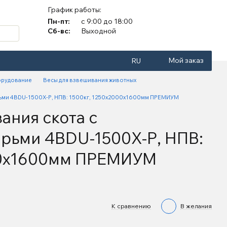
График работы:
Пн-пт:
с 9:00 до 18:00
Сб-вс:
Выходной
Мой заказ
RU
орудование
Весы для взвешивания животных
рьми 4BDU-1500X-Р, НПВ: 1500кг, 1250х2000х1600мм ПРЕМИУМ
ания скота с
рьми 4BDU-1500X-Р, НПВ:
00х1600мм ПРЕМИУМ
К сравнению
В желания