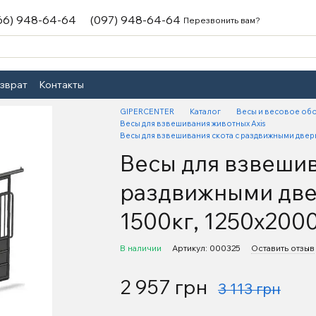
66) 948-64-64
(097) 948-64-64
Перезвонить вам?
озврат
Контакты
GIPERCENTER
Каталог
Весы и весовое об
Весы для взвешивания животных Axis
Весы для взвешивания скота с раздвижными две
Весы для взвешив
раздвижными две
1500кг, 1250х20
В наличии
Артикул: 000325
Оставить отзыв
2 957 грн
3 113 грн