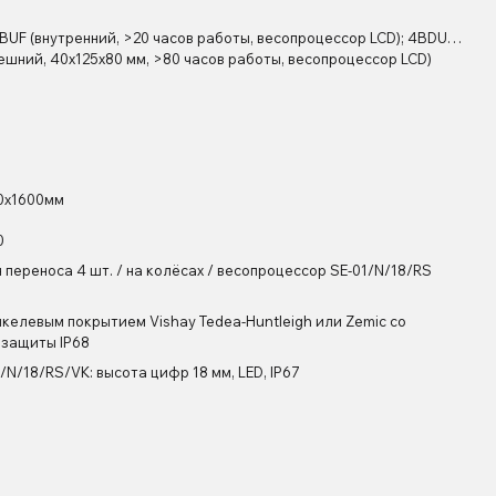
UF (внутренний, >20 часов работы, весопроцессор LCD); 4BDU…
ешний, 40х125х80 мм, >80 часов работы, весопроцессор LCD)
0х1600мм
0
 переноса 4 шт. / на колёсах / весопроцессор SE-01/N/18/RS
икелевым покрытием Vishay Tedea-Huntleigh или Zemic со
 защиты IP68
1/N/18/RS/VK: высота цифр 18 мм, LED, IP67