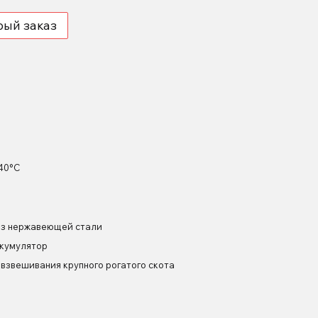
рый заказ
 40°С
из нержавеющей стали
ккумулятор
 взвешивания крупного рогатого скота