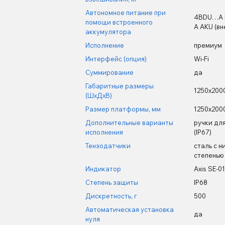
Автономное питание при
4BDU…A B
помощи встроенного
A AKU (вн
аккумулятора
Исполнение
премиум
Интерфейс (опция)
Wi-Fi
Суммирование
да
Габаритные размеры
1250х200
(ШхДхВ)
Размер платформы, мм
1250х200
Дополнительные варианты
ручки для
исполнения
(IP67)
Тензодатчики
сталь с н
степенью
Индикатор
Axis SE-0
Степень защиты
IP68
Дискретность, г
500
Автоматическая установка
да
нуля