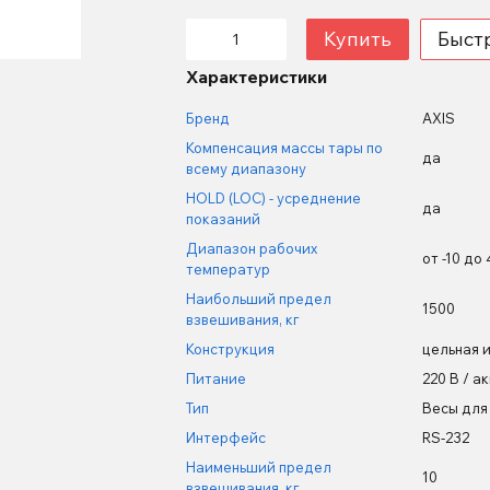
Купить
Быст
Характеристики
Бренд
AXIS
Компенсация массы тары по
да
всему диапазону
HOLD (LOC) - усреднение
да
показаний
Диапазон рабочих
от -10 до
температур
Наибольший предел
1500
взвешивания, кг
Конструкция
цельная 
Питание
220 В / а
Тип
Весы для
Интерфейс
RS-232
Наименьший предел
10
взвешивания, кг