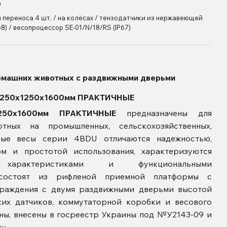
0
 переноса 4 шт. / на колёсах / тензодатчики из нержавеющей
68) / весопроцессор SE-01/N/18/RS (IP67)
омашних животных с раздвижными дверьми
 1250х1250х1600мм ПРАКТИЧНЫЕ
1250х1600мм ПРАКТИЧНЫЕ
предназначены для
отных на промышленных, сельскохозяйственных,
ные весы серии 4BDU отличаются надежностью,
ом и простотой использования, характеризуются
 характеристиками и функциональными
состоят из
рифленой приемной платформы с
граждения с двумя раздвижными дверьми высотой
ких датчиков, коммутаторной коробки и весового
ны, внесены в госреестр Украины под №У2143-09 и