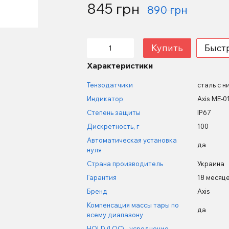
845 грн
890 грн
Купить
Быст
Характеристики
Тензодатчики
сталь с н
Индикатор
Axis ME-0
Степень защиты
IP67
Дискретность, г
100
Автоматическая установка
да
нуля
Страна производитель
Украина
Гарантия
18 месяц
Бренд
Axis
Компенсация массы тары по
да
всему диапазону
HOLD (LOC) - усреднение