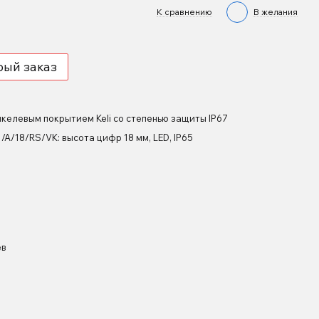
К сравнению
В желания
рый заказ
икелевым покрытием Keli со степенью защиты IP67
1/A/18/RS/VK: высота цифр 18 мм, LED, IP65
ев