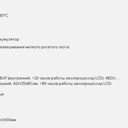
 40°С
ккумулятор
 взвешивания мелкого рогатого скота
UF (внутренний, >20 часов работы, весопроцессор LCD); 4BDU…
ешний, 40х125х80 мм, >80 часов работы, весопроцессор LCD)
ые
0х1600мм