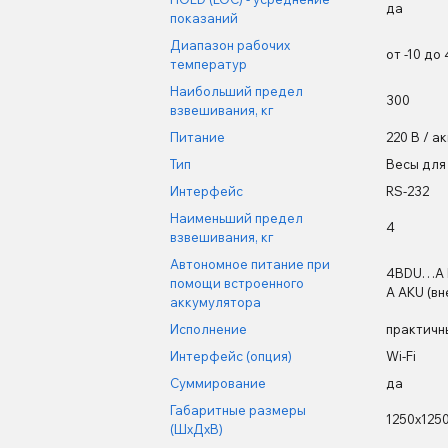
да
показаний
Диапазон рабочих
от -10 до
температур
Наибольший предел
300
взвешивания, кг
Питание
220 В / а
Тип
Весы для
Интерфейс
RS-232
Наименьший предел
4
взвешивания, кг
Автономное питание при
4BDU…A B
помощи встроенного
A AKU (вн
аккумулятора
Исполнение
практичн
Интерфейс (опция)
Wi-Fi
Суммирование
да
Габаритные размеры
1250х125
(ШхДхВ)