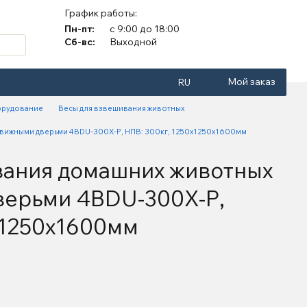
График работы:
Пн-пт:
с 9:00 до 18:00
Сб-вс:
Выходной
Мой заказ
RU
орудование
Весы для взвешивания животных
движными дверьми 4BDU-300X-Р, НПВ: 300кг, 1250х1250х1600мм
вания домашних животных
верьми 4BDU-300X-Р,
х1250х1600мм