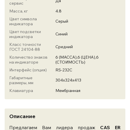
Да
сервис
Масса, кг
4.8
Цвет символа
Серый
индикатора
Цвет подсветки
Синий
индикатора
Класс точности
Средний
ГОСТ 24104-88
Количество знаков
6 (МАССА),6 (ЦЕНА),6
на индикаторе
(СТОИМОСТЬ)
Интерфейс (опция)
RS-232С
Габаритные
304x324х413
размеры, мм
Клавиатура
Мембранная
Описание
Предлагаем Вам лидера продаж
CAS ER