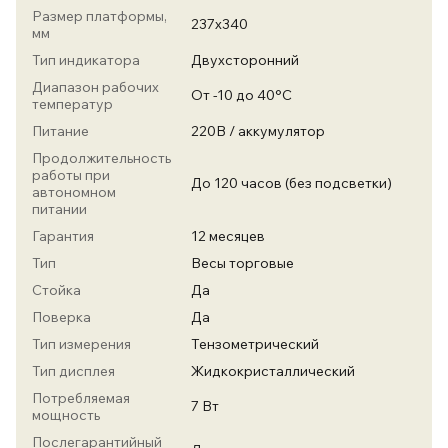
Размер платформы,
237х340
мм
Тип индикатора
Двухсторонний
Диапазон рабочих
От -10 до 40°С
температур
Питание
220В / аккумулятор
Продолжительность
работы при
До 120 часов (без подсветки)
автономном
питании
Гарантия
12 месяцев
Тип
Весы торговые
Стойка
Да
Поверка
Да
Тип измерения
Тензометрический
Тип дисплея
Жидкокристаллический
Потребляемая
7 Вт
мощность
Послегарантийный