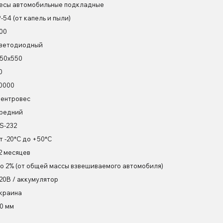
есы автомобильные подкладные
P-54 (от капель и пыли)
00
ветодиодный
50х550
0
0000
ентровес
редний
S-232
т -20*С до +50*С
2 месяцев
о 2% (от общей массы взвешиваемого автомобиля)
20В / аккумулятор
краина
0 мм