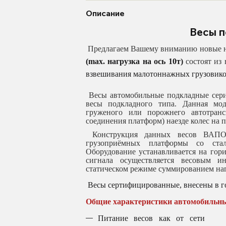
Описание
Весы 
Предлагаем Вашему вниманию новые н
(max. нагрузка на ось 10т)
состоят из
взвешивания малотоннажных грузовиков
Весы автомобильные подкладные се
весы подкладного типа. Данная мод
груженого или порожнего автотран
соединения платформ) наезде колес на 
Конструкция данных весов ВАПО п
грузоприёмных платформы со стал
Оборудование устанавливается на гор
сигнала осуществляется весовым и
статическом режиме суммированием нагр
Весы сертифицированные, внесены в го
Общие характеристики автомобильны
Питание весов как от сети