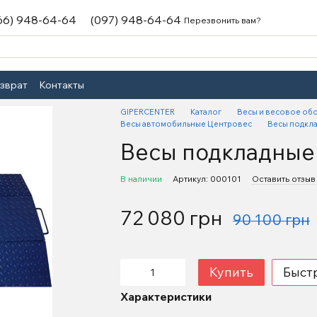
66) 948-64-64
(097) 948-64-64
Перезвонить вам?
озврат
Контакты
GIPERCENTER
Каталог
Весы и весовое об
Весы автомобильные Центровес
Весы подкл
Весы подкладные
В наличии
Артикул: 000101
Оставить отзыв
72 080 грн
90 100 грн
Купить
Быст
Характеристики