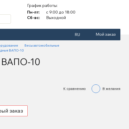
График работы:
Пн-пт:
с 9:00 до 18:00
Сб-вс:
Выходной
Мой заказ
RU
орудование
Весы автомобильные
адные ВАПО-10
 ВАПО-10
К сравнению
В желания
рый заказ