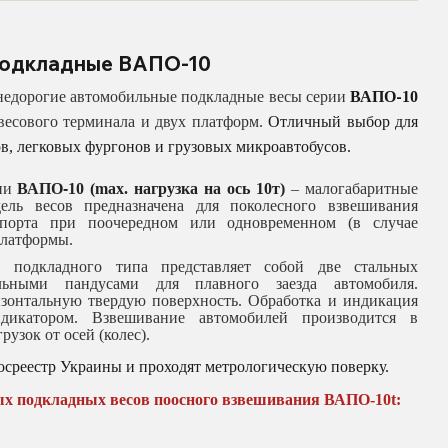
подкладные ВАПО-10
-
едорогие автомобильные подкладные весы серии
ВАПО
10
 весового терминала и двух платформ.
Отличный выбор для
, легковых фургонов и грузовых микроавтобусов.
рии
ВАПО
-
10 (max. нагрузка на ось 10т)
– малогабаритные
ель весов предназначена для поколесного взвешивания
спорта при поочередном или одновременном (в случае
платформы.
одкладного типа представляет собой две стальных
ьными пандусами для плавного заезда автомобиля.
изонтальную твердую поверхность. Обработка и индикация
ндикатором. Взвешивание автомобилей производится в
узок от осей (колес).
среестр Украины и проходят метрологическую поверку.
х подкладных весов поосного взвешивания ВАПО-10t: