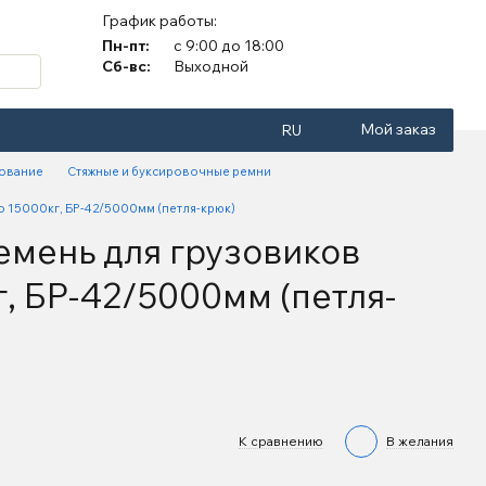
График работы:
Пн-пт:
с 9:00 до 18:00
Сб-вс:
Выходной
Мой заказ
RU
ование
Стяжные и буксировочные ремни
о 15000кг, БР-42/5000мм (петля-крюк)
емень для грузовиков
г, БР-42/5000мм (петля-
К сравнению
В желания