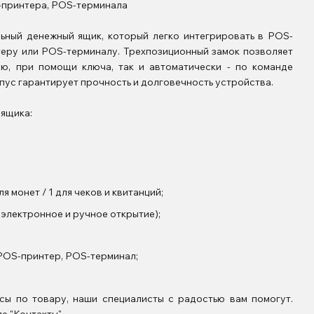
-принтера, POS-терминала
ьный денежный ящик, который легко интегрировать в POS-
теру или POS-терминалу. Трехпозиционный замок позволяет
ю, при помощи ключа, так и автоматически - по команде
пус гарантирует прочность и долговечность устройства.
 ящика:
я монет / 1 для чеков и квитанций;
 электронное и ручное открытие);
POS-принтер, POS-терминал;
осы по товару, наши специалисты с радостью вам помогут.