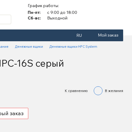
График работы:
Пн-пт:
с 9:00 до 18:00
Сб-вс:
Выходной
Мой заказ
RU
вание
Денежные ящики
Денежные ящики HPC System
PC-16S серый
К сравнению
В желания
рый заказ