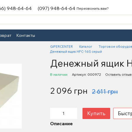
66) 948-64-64
(097) 948-64-64
Перезвонить вам?
озврат
Контакты
GIPERCENTER
Каталог
Торговое оборудо
Денежный ящик HPC-16S серый
Денежный ящик H
В наличии
Артикул: 000972
Оставить отзыв
2 096 грн
2 611 грн
Купить
Быст
Описание