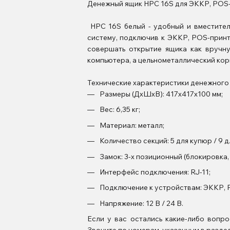
Денежный ящик HPC 16S для ЭККР, POS
HPC 16S белый - удобный и вместител
систему, подключив к ЭККР, POS-прин
совершать открытие ящика как вручну
компьютера, а цельнометаллический кор
Технические характеристики денежного
Размеры (ДхШхВ): 417х417х100 мм;
Вес: 6,35 кг;
Материал: металл;
Количество секций: 5 для купюр / 9 дл
Замок: 3-х позиционный (блокировка,
Интерфейс подключения: RJ-11;
Подключение к устройствам: ЭККР, 
Напряжение: 12 В / 24 В.
Если у вас остались какие-либо вопр