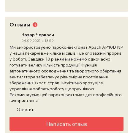
Отзывы
1
Назар Черкаси
04.09.2025 в 13:59
Ми використовуємо пароконвектомат Apach AP10D NP
у нашій пекарні вже кілька місяців, і це справжній прорив
у роботі. Завдяки 10 рівням ми можемо одночасно
готувати велику кількість продукції. Функція
автоматичного охолодження та зворотного обертання
вентилятора забезпечує рівномірне прогрівання і
збереження якості страв. Інтуїтивно зрозуміле
управління роблять роботу ще зручнішою.
Рекомендуємо цей пароконвектомат для професійного
використання!
Ответить
Написать отзыв