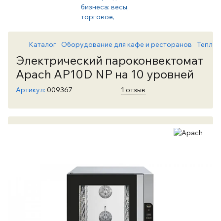
Каталог
Оборудование для кафе и ресторанов
Теплов
Электрический пароконвектомат
Apach AP10D NP на 10 уровней
Артикул:
009367
1 отзыв