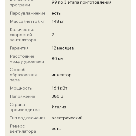
99 по 3 этапа приготовления
программ
Пароувлажнение
есть
Масса (нетто), кг
148 кг
Количество
скоростей
2
вентилятора
Гарантия
12 месяцев
Расстояние
80 мм
между уровнями
Способ
образования
инжектор
пара
Мощность
16,1 кВт
Напряжение
380 В
Страна
Италия
производитель
Тип подключения
электрический
Реверс
есть
вентилятора