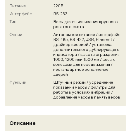
Питание
220В
Интерфейс
RS-232
Тип
Весы для взвешивания крупного
рогатого скота
Опции
Автономное питание / интерфейс
RS-485, RS-422, USB, Ethernet /
драйвер весовой / установка
дополнительного дублирующего
индикатора / высота ограждения
1000, 1200 или 1500 мм / весы с
колесами для передвижения /
нестандартное исполнение
дверей
Функции
Штучный режим / усреднение
показаний массы / фильтры для
работы в условиях вибраций /
добавления массы в память весов
Описание