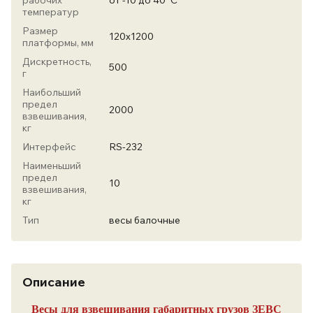
рабочих
от -10 до 40°С
температур
Размер
120х1200
платформы, мм
Дискретность,
500
г
Наибольший
предел
2000
взвешивания,
кг
Интерфейс
RS-232
Наименьший
предел
10
взвешивания,
кг
Тип
весы балочные
Описание
Весы для взвешивания габаритных грузов ЗЕВС