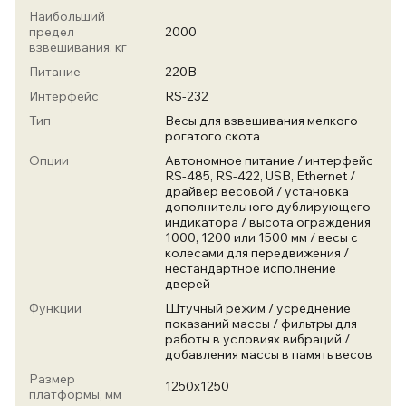
Наибольший
предел
2000
взвешивания, кг
Питание
220В
Интерфейс
RS-232
Тип
Весы для взвешивания мелкого
рогатого скота
Опции
Автономное питание / интерфейс
RS-485, RS-422, USB, Ethernet /
драйвер весовой / установка
дополнительного дублирующего
индикатора / высота ограждения
1000, 1200 или 1500 мм / весы с
колесами для передвижения /
нестандартное исполнение
дверей
Функции
Штучный режим / усреднение
показаний массы / фильтры для
работы в условиях вибраций /
добавления массы в память весов
Размер
1250х1250
платформы, мм